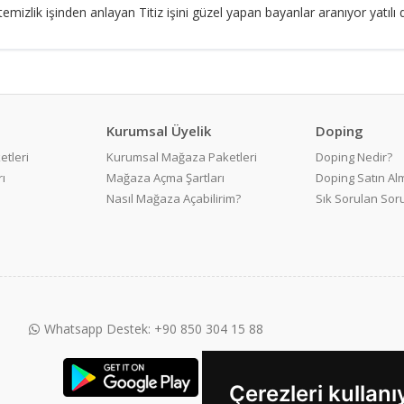
 temizlik işinden anlayan Titiz işini güzel yapan bayanlar aranıyor yatılı 
Kurumsal Üyelik
Doping
etleri
Kurumsal Mağaza Paketleri
Doping Nedir?
ı
Mağaza Açma Şartları
Doping Satın Alm
Nasıl Mağaza Açabilirim?
Sık Sorulan Sor
Whatsapp Destek: +90 850 304 15 88
Çerezleri kullan