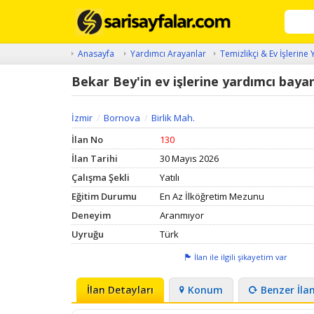
Anasayfa
Yardımcı Arayanlar
Temizlikçi & Ev İşlerine
Bekar Bey'in ev işlerine yardımcı baya
İzmir
Bornova
Birlik Mah.
İlan No
130
İlan Tarihi
30 Mayıs 2026
Çalışma Şekli
Yatılı
Eğitim Durumu
En Az İlköğretim Mezunu
Deneyim
Aranmıyor
Uyruğu
Türk
İlan ile ilgili şikayetim var
İlan Detayları
Konum
Benzer İla