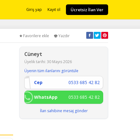
Ücretsiz İlan Ver
Giriş yap
Kayıt ol
Favorilere ekle
Yazdır
Cüneyt
Üyelik tarihi: 30 Mayıs 2026
Üyenin tüm ilanlarını görüntüle
Cep
0533 685 42 82
WhatsApp
0533 685 42 82
İlan sahibine mesaj gönder