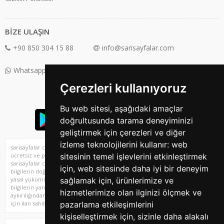
BİZE ULAŞIN
+90 850 304 15 88
info@sarisayfalar.com
Whatsapp Destek: +90 850 304 15 88
Çerezleri kullanıyoruz
Bu web sitesi, aşağıdaki amaçlar
doğrultusunda tarama deneyiminizi
geliştirmek için çerezleri ve diğer
izleme teknolojilerini kullanır:
web
sarisayfalar.com Türkiye^'nin sıfır ve 2. el araba, emlak, vasıta, iş ilanları,
sitesinin temel işlevlerini etkinleştirmek
ücretsiz ve profesyone ilan sitesi ve 2. el alışveriş platformu,
sarisayfalar.com'da yer alan kullanıcıların oluşturduğu tüm içerik, görüş ve
için
,
web sitesinde daha iyi bir deneyim
bilgilerin doğruluğu, eksiksiz ve değişmez olduğu, yayınlanması ile ilgili
sağlamak için
,
ürünlerimize ve
yasal yükümlülükler içeriği oluşturan kullanıcıya aittir. Bu içeriğin, görüş ve
bilgilerin yanlışlık, eksiklik veya yasalarla düzenlenmiş kurallara
hizmetlerimize olan ilginizi ölçmek ve
aykırılığından sarisayfalar.com hiçbir şekilde sorumlu değildir. Sorularınız
pazarlama etkileşimlerini
için ilan sahibi ile irtibata geçebilirsiniz.
kişiselleştirmek için
,
sizinle daha alakalı