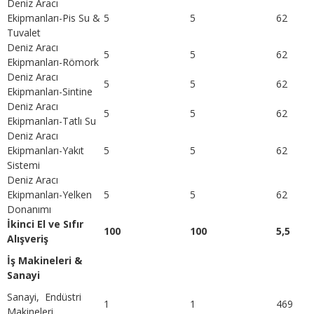
Deniz Aracı
Ekipmanları-Pis Su &
5
5
62
Tuvalet
Deniz Aracı
5
5
62
Ekipmanları-Römork
Deniz Aracı
5
5
62
Ekipmanları-Sintine
Deniz Aracı
5
5
62
Ekipmanları-Tatlı Su
Deniz Aracı
Ekipmanları-Yakıt
5
5
62
Sistemi
Deniz Aracı
Ekipmanları-Yelken
5
5
62
Donanımı
İkinci El ve Sıfır
100
100
5,5
Alışveriş
İş Makineleri &
Sanayi
Sanayi, Endüstri
1
1
469
Makineleri