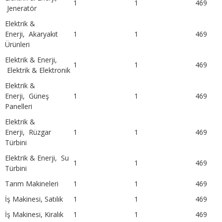
1
1
469
Jeneratör
Elektrik &
Enerji, Akaryakıt
1
1
469
Ürünleri
Elektrik & Enerji,
1
1
469
Elektrik & Elektronik
Elektrik &
Enerji, Güneş
1
1
469
Panelleri
Elektrik &
Enerji, Rüzgar
1
1
469
Türbini
Elektrik & Enerji, Su
1
1
469
Türbini
Tarım Makineleri
1
1
469
İş Makinesi, Satılık
1
1
469
İş Makinesi, Kiralık
1
1
469