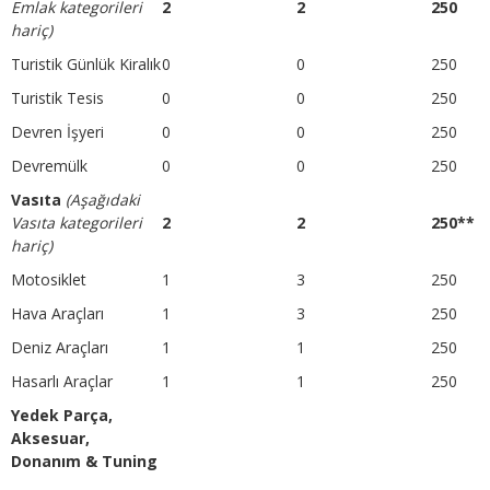
Emlak kategorileri
2
2
250
hariç)
Turistik Günlük Kiralık
0
0
250
Turistik Tesis
0
0
250
Devren İşyeri
0
0
250
Devremülk
0
0
250
Vasıta
(Aşağıdaki
Vasıta kategorileri
2
2
250**
hariç)
Motosiklet
1
3
250
Hava Araçları
1
3
250
Deniz Araçları
1
1
250
Hasarlı Araçlar
1
1
250
Yedek Parça,
Aksesuar,
Donanım & Tuning