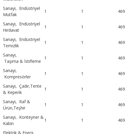
Sanayi, Endüstriyel
1
1
469
Mutfak
Sanayi, Endüstriyel
1
1
469
Hırdavat
Sanayi, Endüstriyel
1
1
469
Temizlik
Sanayi,
1
1
469
Taşıma & İstifleme
Sanayi,
1
1
469
Kompresörler
Sanayi, Çadır,Tente
1
1
469
& Kepenk
Sanayi, Raf &
1
1
469
Ürün,Teşhir
Sanayi, Konteyner &
1
1
469
Kabin
Elektrik & Enerji,