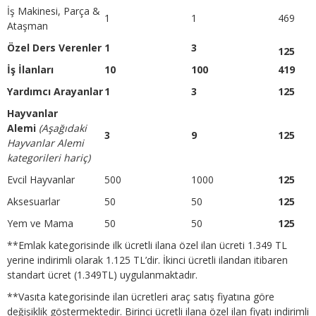
İş Makinesi, Parça &
1
1
469
Ataşman
Özel Ders Verenler
1
3
125
İş İlanları
10
100
419
Yardımcı Arayanlar
1
3
125
Hayvanlar
Alemi
(Aşağıdaki
3
9
125
Hayvanlar Alemi
kategorileri hariç)
Evcil Hayvanlar
500
1000
125
Aksesuarlar
50
50
125
Yem ve Mama
50
50
125
**Emlak kategorisinde ilk ücretli ilana özel ilan ücreti 1.349 TL
yerine indirimli olarak 1.125 TL’dir. İkinci ücretli ilandan itibaren
standart ücret (1.349TL) uygulanmaktadır.
**Vasıta kategorisinde ilan ücretleri araç satış fiyatına göre
değişiklik göstermektedir. Birinci ücretli ilana özel ilan fiyatı indirimli