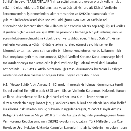
Sahibi”nin veya "SARISAYFALAR"in ifşa ettiği amaçlara uygun olarak kullanmakla
yükümlü olup, elde ettiği Kullanıcılara veya üçüncü kişilere ait Kişisel Verilerin
korunmasından, işlenmesinden, aktarılmasından ve KVKK kapsamındaki tüm
yükümlülüklerden kendisinin sorumlu olduğunu, SARISAYFALAR’in kendi
sistemlerinde internet sitesinin kullanımı için zorunlu olarak topladığı kişisel veriler
dışındaki hiçbir kişisel veri için KVKK kapsamında herhangi bir yükümlülüğünün ve
sorumluluğunun olmadığını kabul, beyan ve taahhüt eder. “Hesap Sahibi”; kişisel
verilerin korunması yükümlülüğüne aykırı hareket etmesi veya kişisel verileri
işlemesi, aktarması veya sair surette bir işleme konu etmesi ve bu kullanımın bir
ihlal meydana getirmesi durumunda, Kişisel Verileri Koruma Kurulu’nun veya idari
makamların veya mahkemelerin kişisel verilerle ilgili olarak verdikleri kararlar
neticesinde SARISAYFALAR’in bir zarara uğraması durumunda bu zararı ilk talepte
nakden ve defaten tazmin edeceğini kabul, beyan ve taahhüt eder.
6.5.
“Hesap Sahibi”, bir Avrupa Birliği mukimi gerçek kişi olması durumunda kendi
kişisel verileri ile ilgili olarak 6698 sayılı Kişisel Verilerin Korunması Hakkında Kanun
ve ikincil düzenlemeleri ile Kişisel Verileri Koruma Kurulu kararlarının ve
düzenlemelerinin uygulanacağını, çıkabilecek tüm hukuki sorunlarda kanunlar ihtilafı
kurallarına bakılmadan Türk iç hukukunun uygulanacağını, 95/46/EC sayılı Avrupa
Birliği Direktifi’nin ve Mayıs 2018 tarihinde Avrupa Birliği’nde yürürlüğe giren Genel
Veri Koruma Regülasyonu’nun (GDPR) uygulanmayacağını, Türk Milletlerarası Özel
Hukuk ve Usul Hukuku Hakkında Kanun’un kanunlar ihtilafı kaidelerinin uygulanmasını