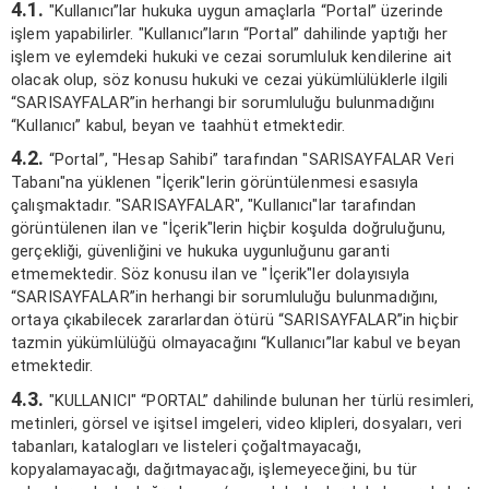
4.1.
"Kullanıcı”lar hukuka uygun amaçlarla “Portal” üzerinde
işlem yapabilirler. "Kullanıcı”ların “Portal” dahilinde yaptığı her
işlem ve eylemdeki hukuki ve cezai sorumluluk kendilerine ait
olacak olup, söz konusu hukuki ve cezai yükümlülüklerle ilgili
“SARISAYFALAR”in herhangi bir sorumluluğu bulunmadığını
“Kullanıcı” kabul, beyan ve taahhüt etmektedir.
4.2.
“Portal”, "Hesap Sahibi” tarafından "SARISAYFALAR Veri
Tabanı"na yüklenen "İçerik"lerin görüntülenmesi esasıyla
çalışmaktadır. "SARISAYFALAR", "Kullanıcı"lar tarafından
görüntülenen ilan ve "İçerik"lerin hiçbir koşulda doğruluğunu,
gerçekliği, güvenliğini ve hukuka uygunluğunu garanti
etmemektedir. Söz konusu ilan ve "İçerik"ler dolayısıyla
“SARISAYFALAR”in herhangi bir sorumluluğu bulunmadığını,
ortaya çıkabilecek zararlardan ötürü “SARISAYFALAR”in hiçbir
tazmin yükümlülüğü olmayacağını “Kullanıcı”lar kabul ve beyan
etmektedir.
4.3.
"KULLANICI" “PORTAL” dahilinde bulunan her türlü resimleri,
metinleri, görsel ve işitsel imgeleri, video klipleri, dosyaları, veri
tabanları, katalogları ve listeleri çoğaltmayacağı,
kopyalamayacağı, dağıtmayacağı, işlemeyeceğini, bu tür