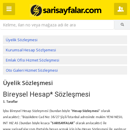
Üyelik Sözleşmesi
Kurumsal Hesap Sözlşemesi
Emlak Ofisi Hizmet Sözleşmesi
Oto Galeri Hizmet Sözleşmesi
Üyelik Sözleşmesi
Bireysel Hesap* Sözleşmesi
1. Taraflar
İşbu Bireysel Hesap Sözleşmesi (bundan böyle “
Hesap
Sözleşmesi
” olarak
anılacaktır); “Büyükdere Cad No: 36/27 Şişli/İstanbul adresinde mukim YENI NESIL
INT HIZ AS (bundan böyle kısaca
"
SARISAYFALAR
"
olarak anılacaktır) ile
www.sarisayfalar.com Portalda hesap açmak için işbu Hesap Sözleşmesi ile ayrılmaz