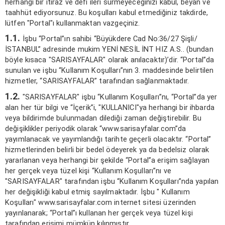
herhangi bir itiraz ve defi ileri sürmeyeceğinizi kabul, beyan ve
taahhüt ediyorsunuz. Bu koşulları kabul etmediğiniz takdirde,
lütfen "Portal"ı kullanmaktan vazgeçiniz.
1.1.
İşbu “Portal”ın sahibi “Büyükdere Cad No:36/27 Şişli/
İSTANBUL” adresinde mukim YENİ NESİL İNT HIZ A.S.. (bundan
böyle kısaca "SARISAYFALAR" olarak anılacaktır)’dir. “Portal”da
sunulan ve işbu “Kullanım Koşulları”nın 3. maddesinde belirtilen
hizmetler, “SARISAYFALAR” tarafından sağlanmaktadır.
1.2.
"SARISAYFALAR" işbu “Kullanım Koşulları”nı, “Portal”da yer
alan her tür bilgi ve “İçerik”i, "KULLANICI"ya herhangi bir ihbarda
veya bildirimde bulunmadan dilediği zaman değiştirebilir. Bu
değişiklikler periyodik olarak “www.sarisayfalar.com”da
yayımlanacak ve yayımlandığı tarihte geçerli olacaktır. “Portal”
hizmetlerinden belirli bir bedel ödeyerek ya da bedelsiz olarak
yararlanan veya herhangi bir şekilde “Portal”a erişim sağlayan
her gerçek veya tüzel kişi “Kullanım Koşulları”nı ve
"SARISAYFALAR" tarafından işbu “Kullanım Koşulları”nda yapılan
her değişikliği kabul etmiş sayılmaktadır. İşbu " Kullanım
Koşulları" www.sarisayfalar.com internet sitesi üzerinden
yayınlanarak; “Portal”ı kullanan her gerçek veya tüzel kişi
tarafından erişimi mümkün kılınmıştır.