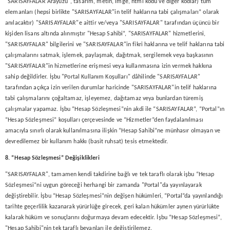
"SARISAYFALAR Arayüzü", tasarım, metin, imge, html kodu ve diğer kodlar) tüm
elemanları (hepsi birlikte "SARISAYFALAR"in telif haklarına tabi çalışmaları” olarak
anılacaktır) "SARISAYFALAR"e aittir ve/veya "SARISAYFALAR" tarafından üçüncü bir
kişiden lisans altında alınmıştır "Hesap Sahibi”, "SARISAYFALAR" hizmetlerini,
"SARISAYFALAR" bilgilerini ve "SARISAYFALAR"in fikri haklarına ve telif haklarına tabi
çalışmalarını satmak, işlemek, paylaşmak, dağıtmak, sergilemek veya başkasının
"SARISAYFALAR"in hizmetlerine erişmesi veya kullanmasına izin vermek hakkına
sahip değildirler. İşbu "Portal Kullanım Koşulları" dâhilinde "SARISAYFALAR"
tarafından açıkça izin verilen durumlar haricinde "SARISAYFALAR"in telif haklarına
tabi çalışmalarını çoğaltamaz, işleyemez, dağıtamaz veya bunlardan türemiş
çalışmalar yapamaz. İşbu “Hesap Sözleşmesi”nin akdi ile “SARISAYFALAR”, “Portal”ın
“Hesap Sözleşmesi” koşulları çerçevesinde ve “Hizmetler”den faydalanılması
amacıyla sınırlı olarak kullanılmasına ilişkin “Hesap Sahibi”ne münhasır olmayan ve
devredilemez bir kullanım hakkı (basit ruhsat) tesis etmektedir.
8. “Hesap
Sözleşmesi” Değişiklikleri
"SARISAYFALAR", tamamen kendi takdirine bağlı ve tek taraflı olarak işbu “Hesap
Sözleşmesi”ni uygun göreceği herhangi bir zamanda "Portal"da yayınlayarak
değiştirebilir. İşbu “Hesap Sözleşmesi”nin değişen hükümleri, “Portal”da yayınlandığı
tarihte geçerlilik kazanarak yürürlüğe girecek, geri kalan hükümler aynen yürürlükte
kalarak hüküm ve sonuçlarını doğurmaya devam edecektir. İşbu “Hesap Sözleşmesi”,
"Hesap Sahibi"nin tek taraflı beyanları ile değiştirilemez.