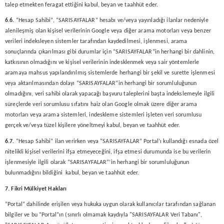
talep etmekten feragat ettiğini kabul, beyan ve taahhüt eder.
6.6.
“Hesap Sahibi”, “SARISAYFALAR” hesabı ve/veya yayınladığı ilanlar nedeniyle
alenileşmiş olan kişisel verilerinin Google veya diğer arama motorları veya benzer
verileri indeksleyen sistemler tarafından kaydedilmesi, işlenmesi, arama
sonuçlarında çıkarılması gibi durumlar için “SARISAYFALAR”in herhangi bir dahlinin,
katkısının olmadığını ve kişisel verilerinin indesklenmek veya sair yöntemlerle
aramaya mahsus yapılandırılmış sistemlerde herhangi bir şekil ve surette işlenmesi
veya aktarılmasından dolayı “SARISAYFALAR”in herhangi bir sorumluluğunun
olmadığını, veri sahibi olarak yapacağı başvuru taleplerini başta indekslemeyle ilgili
süreçlerde veri sorumlusu sıfatını haiz olan Google olmak üzere diğer arama
motorları veya arama sistemleri, indeskleme sistemleri işleten veri sorumlusu
gerçek ve/veya tüzel kişilere yöneltmeyi kabul, beyan ve taahhüt eder.
6.7.
“Hesap Sahibi” ilan verirken veya “SARISAYFALAR” Portal’ı kullandığı esnada özel
nitelikli kişisel verilerini ifşa etmeyeceğini, ifşa etmesi durumunda ise bu verilerin
işlenmesiyle ilgili olarak “SARISAYFALAR”’in herhangi bir sorumluluğunun
bulunmadığını bildiğini kabul, beyan ve taahhüt eder.
7. Fikri Mülkiyet Hakları
“Portal” dahilinde erişilen veya hukuka uygun olarak kullanıcılar tarafından sağlanan
bilgiler ve bu “Portal”ın (sınırlı olmamak kaydıyla "SARISAYFALAR Veri Tabanı",