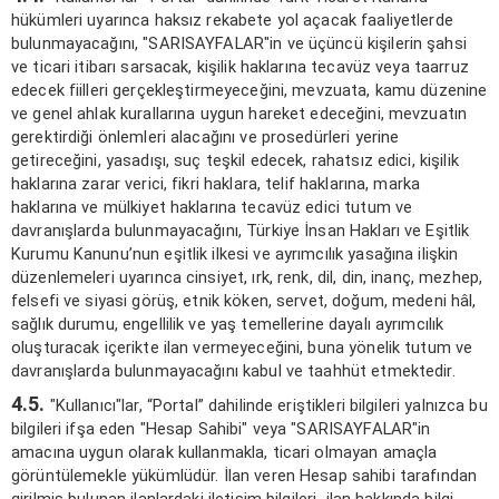
hükümleri uyarınca haksız rekabete yol açacak faaliyetlerde
bulunmayacağını, "SARISAYFALAR"in ve üçüncü kişilerin şahsi
ve ticari itibarı sarsacak, kişilik haklarına tecavüz veya taarruz
edecek fiilleri gerçekleştirmeyeceğini, mevzuata, kamu düzenine
ve genel ahlak kurallarına uygun hareket edeceğini, mevzuatın
gerektirdiği önlemleri alacağını ve prosedürleri yerine
getireceğini, yasadışı, suç teşkil edecek, rahatsız edici, kişilik
haklarına zarar verici, fikri haklara, telif haklarına, marka
haklarına ve mülkiyet haklarına tecavüz edici tutum ve
davranışlarda bulunmayacağını, Türkiye İnsan Hakları ve Eşitlik
Kurumu Kanunu’nun eşitlik ilkesi ve ayrımcılık yasağına ilişkin
düzenlemeleri uyarınca cinsiyet, ırk, renk, dil, din, inanç, mezhep,
felsefi ve siyasi görüş, etnik köken, servet, doğum, medeni hâl,
sağlık durumu, engellilik ve yaş temellerine dayalı ayrımcılık
oluşturacak içerikte ilan vermeyeceğini, buna yönelik tutum ve
davranışlarda bulunmayacağını kabul ve taahhüt etmektedir.
4.5.
"Kullanıcı"lar, “Portal” dahilinde eriştikleri bilgileri yalnızca bu
bilgileri ifşa eden "Hesap Sahibi" veya "SARISAYFALAR"in
amacına uygun olarak kullanmakla, ticari olmayan amaçla
görüntülemekle yükümlüdür. İlan veren Hesap sahibi tarafından