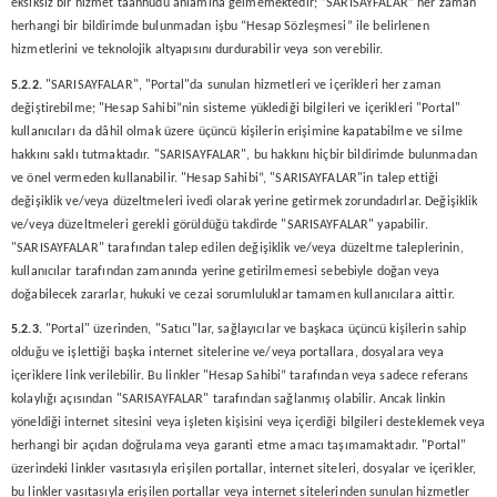
eksiksiz bir hizmet taahhüdü anlamına gelmemektedir; “SARISAYFALAR” her zaman
herhangi bir bildirimde bulunmadan işbu “Hesap Sözleşmesi” ile belirlenen
hizmetlerini ve teknolojik altyapısını durdurabilir veya son verebilir.
5.2.2.
"SARISAYFALAR", "Portal"da sunulan hizmetleri ve içerikleri her zaman
değiştirebilme; "Hesap Sahibi”nin sisteme yüklediği bilgileri ve içerikleri "Portal"
kullanıcıları da dâhil olmak üzere üçüncü kişilerin erişimine kapatabilme ve silme
hakkını saklı tutmaktadır. "SARISAYFALAR", bu hakkını hiçbir bildirimde bulunmadan
ve önel vermeden kullanabilir. "Hesap Sahibi”, "SARISAYFALAR"in talep ettiği
değişiklik ve/veya düzeltmeleri ivedi olarak yerine getirmek zorundadırlar. Değişiklik
ve/veya düzeltmeleri gerekli görüldüğü takdirde "SARISAYFALAR" yapabilir.
"SARISAYFALAR" tarafından talep edilen değişiklik ve/veya düzeltme taleplerinin,
kullanıcılar tarafından zamanında yerine getirilmemesi sebebiyle doğan veya
doğabilecek zararlar, hukuki ve cezai sorumluluklar tamamen kullanıcılara aittir.
5.2.3.
"Portal" üzerinden, "Satıcı"lar, sağlayıcılar ve başkaca üçüncü kişilerin sahip
olduğu ve işlettiği başka internet sitelerine ve/veya portallara, dosyalara veya
içeriklere link verilebilir. Bu linkler "Hesap Sahibi” tarafından veya sadece referans
kolaylığı açısından "SARISAYFALAR" tarafından sağlanmış olabilir. Ancak linkin
yöneldiği internet sitesini veya işleten kişisini veya içerdiği bilgileri desteklemek veya
herhangi bir açıdan doğrulama veya garanti etme amacı taşımamaktadır. "Portal"
üzerindeki linkler vasıtasıyla erişilen portallar, internet siteleri, dosyalar ve içerikler,
bu linkler vasıtasıyla erişilen portallar veya internet sitelerinden sunulan hizmetler