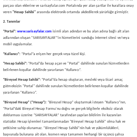
parçası olan eklerine ve sarisayfalar.com Portalında yer alan şartlar ile kurallara onay
veren
"Hesap Sahibi"
arasında elektronik ortamda akdedilerek yürürlüğe girmiştir.
2. Tanımlar
“Portal”:
www.sarisayfalar.com
isimli alan adından ve bu alan adına bağlı alt alan
adlarından oluşan “SARISAYFALAR”’in hizmetlerini sunduğu internet sitesi ve/veya
mobil uygulamalar.
“Kullanıcı”:
“Portal”a erişen her gerçek veya tüzel kişi.
“Hesap Sahibi”:
“Portal”da hesap açan ve "Portal" dahilinde sunulan hizmetlerden
belirlenen koşullar dahilinde yararlanan “Kullanıcı”.
“Bireysel Hesap Sahibi”:
“Portal”da hesap oluşturan, mesleki veya ticari amaç
gütmeksizin "Portal" dahilinde sunulan hizmetlerden belirlenen koşullar dahilinde
yararlanan “Kullanıcı”.
“Bireysel Hesap” (“Hesap”):
“Bireysel Hesap” oluşturmak isteyen “Kullanıcı”nın,
“Portal”daki Bireysel Hesap Formu’nu doğru ve gerçek bilgilerle eksiksiz olarak
doldurması üzerine “SARISAYFALAR” tarafından yapılan bildirim ile kazanılan
statüdür. Hesap işlemleri tamamlanmadan “Bireysel Hesap Sahibi” olma hak ve
yetkisine sahip olunamaz. “Bireysel Hesap Sahibi”nin hak ve yükümlülükleri,
başvuruda bulunana ait olan, kısmen veya tamamen herhangi bir üçüncü şahsa