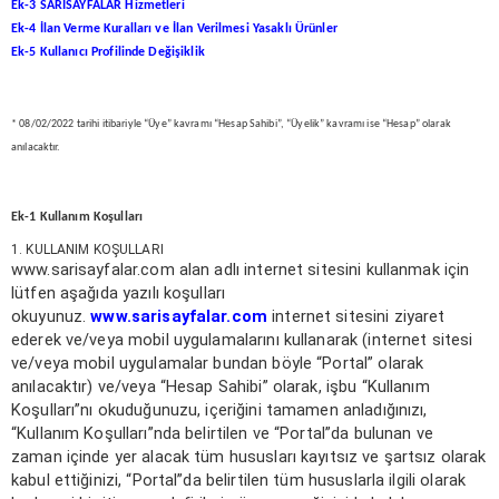
Ek-3 SARISAYFALAR Hizmetleri
Ek-4 İlan Verme Kuralları ve İlan Verilmesi Yasaklı Ürünler
Ek-5 Kullanıcı Profilinde Değişiklik
* 08/02/2022 tarihi itibariyle “Üye” kavramı “Hesap Sahibi”, “Üyelik” kavramı ise “Hesap” olarak
anılacaktır.
Ek-1 Kullanım Koşulları
1. KULLANIM KOŞULLARI
www.sarisayfalar.com alan adlı internet sitesini kullanmak için
lütfen aşağıda yazılı koşulları
okuyunuz.
www.sarisayfalar.com
internet sitesini ziyaret
ederek ve/veya mobil uygulamalarını kullanarak (internet sitesi
ve/veya mobil uygulamalar bundan böyle “Portal” olarak
anılacaktır) ve/veya “Hesap Sahibi” olarak, işbu “Kullanım
Koşulları”nı okuduğunuzu, içeriğini tamamen anladığınızı,
“Kullanım Koşulları”nda belirtilen ve “Portal”da bulunan ve
zaman içinde yer alacak tüm hususları kayıtsız ve şartsız olarak
kabul ettiğinizi, “Portal”da belirtilen tüm hususlarla ilgili olarak