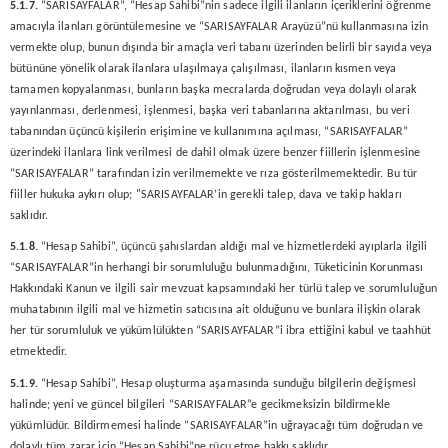
5.1.7.
“SARISAYFALAR”, “Hesap Sahibi”nin sadece ilgili ilanların içeriklerini öğrenme
amacıyla ilanları görüntülemesine ve “SARISAYFALAR Arayüzü”nü kullanmasına izin
vermekte olup, bunun dışında bir amaçla veri tabanı üzerinden belirli bir sayıda veya
bütününe yönelik olarak ilanlara ulaşılmaya çalışılması, ilanların kısmen veya
tamamen kopyalanması, bunların başka mecralarda doğrudan veya dolaylı olarak
yayınlanması, derlenmesi, işlenmesi, başka veri tabanlarına aktarılması, bu veri
tabanından üçüncü kişilerin erişimine ve kullanımına açılması, “SARISAYFALAR”
üzerindeki ilanlara link verilmesi de dahil olmak üzere benzer fiillerin işlenmesine
“SARISAYFALAR” tarafından izin verilmemekte ve rıza gösterilmemektedir. Bu tür
fiiller hukuka aykırı olup; "SARISAYFALAR’in gerekli talep, dava ve takip hakları
saklıdır.
5.1.8.
“Hesap Sahibi”, üçüncü şahıslardan aldığı mal ve hizmetlerdeki ayıplarla ilgili
“SARISAYFALAR”in herhangi bir sorumluluğu bulunmadığını, Tüketicinin Korunması
Hakkındaki Kanun ve ilgili sair mevzuat kapsamındaki her türlü talep ve sorumluluğun
muhatabının ilgili mal ve hizmetin satıcısına ait olduğunu ve bunlara ilişkin olarak
her tür sorumluluk ve yükümlülükten “SARISAYFALAR”i ibra ettiğini kabul ve taahhüt
etmektedir.
5.1.9.
“Hesap Sahibi”, Hesap oluşturma aşamasında sunduğu bilgilerin değişmesi
halinde; yeni ve güncel bilgileri “SARISAYFALAR”e gecikmeksizin bildirmekle
yükümlüdür. Bildirmemesi halinde “SARISAYFALAR”in uğrayacağı tüm doğrudan ve
dolaylı tüm zarar için “Hesap Sahibi”ne rücu etme hakkı saklıdır.