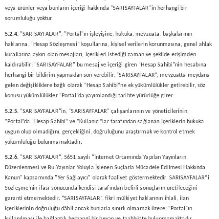
veya ürünler veya bunların içeriği hakkında "SARISAYFALAR"in herhangi bir
sorumluluğu yoktur.
5.2.4.
"SARISAYFALAR", "Portal"ın işleyişine, hukuka, mevzuata, başkalarının
haklarına, “Hesap Sözleşmesi” koşullarına, kişisel verilerin korunmasına, genel ahlak
kurallarına aykırı olan mesajları, içerikleri istediği zaman ve şekilde erişimden
kaldırabilir; "SARISAYFALAR" bu mesaj ve içeriği giren "Hesap Sahibi"nin hesabına
herhangi bir bildirim yapmadan son verebilir. “SARISAYFALAR”, mevzuatta meydana
gelen değişikliklere bağlı olarak “Hesap Sahibi”ne ek yükümlülükler getirebilir, söz
konusu yükümlülükler “Portal”da yayımlandığı tarihte yürürlüğe girer.
5.2.5.
"SARISAYFALAR"in, "SARISAYFALAR" çalışanlarının ve yöneticilerinin,
“Portal”da “Hesap Sahibi” ve “Kullanıcı”lar tarafından sağlanan içeriklerin hukuka
uygun olup olmadığını, gerçekliğini, doğruluğunu araştırmak ve kontrol etmek
yükümlülüğü bulunmamaktadır.
5.2.6.
"SARISAYFALAR", 5651 sayılı "İnternet Ortamında Yapılan Yayınların
Düzenlenmesi ve Bu Yayınlar Yoluyla İşlenen Suçlarla Mücadele Edilmesi Hakkında
Kanun" kapsamında "Yer Sağlayıcı" olarak faaliyet göstermektedir. SARISAYFALAR”i
Sözleşme’nin ifası sonucunda kendisi tarafından belirli sonuçların üretileceğini
garanti etmemektedir. “SARISAYFALAR”, fikri mülkiyet haklarının ihlali, ilan
içeriklerinin doğruluğu dâhil ancak bunlarla sınırlı olmamak üzere; “Portal”ın