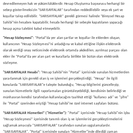
devredilemeyen hak ve yükümlülüklerdir. Hesap Oluşturma başvurusu herhangi bir
sebep gösterilmeksizin “SARISAYFALAR” tarafından reddedilebilir veya ek şart ve
koşullar talep edilebilir. “SARISAYFALAR” gerekli görmesi halinde “Bireysel Hesap
Sahibi”nin hesabını kapatabilir, hesabı herhangi bir sebeple kapatılanın yapacağı
hesap açma talebini kabul etmeyebilir.
"Hesap
Sözleşmesi":
“Portal”da yer alan şartlar ve koşullar ile eklerden oluşan,
kullanıcının “Hesap Sözleşmesi”ni anladığına ve kabul ettiğine ilişkin elektronik
olarak verdiği onay neticesinde elektronik ortamda akdedilen, ayrılmaz parçası olan
ekler ile “Portal”da yer alan şart ve kurallarla birlikte bir bütün olan elektronik
sözleşme.
"
SARISAYFALAR
Hesabı":
“Hesap Sahibi”nin "Portal" içerisinde sunulan hizmetlerden
yararlanmak için gerekli olan iş ve işlemleri gerçekleştirdiği, "Hesap” ile ilgili
konularda "SARISAYFALAR"e talepte bulunduğu, "Hesap bilgilerini güncelleyip,
sunulan hizmetlerle ilgili raporlamaları görüntüleyebildiği, kendisinin belirlediği ve
münhasıran kendisi tarafından kullanılacağını taahhüt ettiği "kullanıcı adı" ve "şifre"
ile "Portal" üzerinden eriştiği "Hesap Sahibi"ne özel internet sayfaları bütünü.
“
SARISAYFALAR
Hizmetleri” ("Hizmetler"):
"Portal" içerisinde "Hesap Sahibi"nin işbu
“Hesap Sözleşmesi” içerisinde tanımlı olan iş ve işlemlerini gerçekleştirmelerini
sağlamak amacıyla “SARISAYFALAR” tarafından sunulan uygulamalardır.
"SARISAYFALAR", "Portal" içerisinde sunulan "Hizmetler"inde dilediği zaman