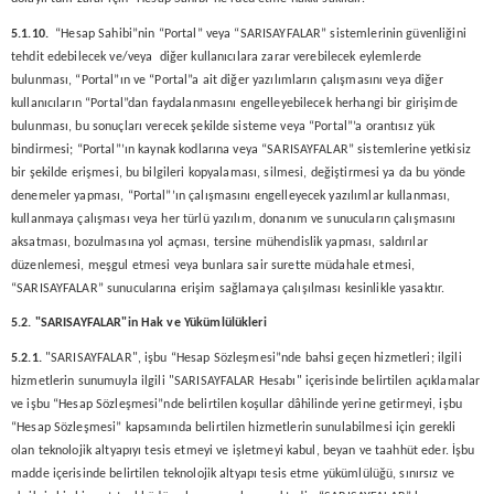
5.1.10.
“Hesap Sahibi”nin “Portal” veya “SARISAYFALAR” sistemlerinin güvenliğini
tehdit edebilecek ve/veya diğer kullanıcılara zarar verebilecek eylemlerde
bulunması, “Portal”ın ve “Portal”a ait diğer yazılımların çalışmasını veya diğer
kullanıcıların “Portal”dan faydalanmasını engelleyebilecek herhangi bir girişimde
bulunması, bu sonuçları verecek şekilde sisteme veya “Portal”’a orantısız yük
bindirmesi; “Portal”’ın kaynak kodlarına veya “SARISAYFALAR” sistemlerine yetkisiz
bir şekilde erişmesi, bu bilgileri kopyalaması, silmesi, değiştirmesi ya da bu yönde
denemeler yapması, “Portal”’ın çalışmasını engelleyecek yazılımlar kullanması,
kullanmaya çalışması veya her türlü yazılım, donanım ve sunucuların çalışmasını
aksatması, bozulmasına yol açması, tersine mühendislik yapması, saldırılar
düzenlemesi, meşgul etmesi veya bunlara sair surette müdahale etmesi,
“SARISAYFALAR” sunucularına erişim sağlamaya çalışılması kesinlikle yasaktır.
5.2. "
SARISAYFALAR
"in Hak ve Yükümlülükleri
5.2.1.
"SARISAYFALAR", işbu “Hesap Sözleşmesi”nde bahsi geçen hizmetleri; ilgili
hizmetlerin sunumuyla ilgili "SARISAYFALAR Hesabı" içerisinde belirtilen açıklamalar
ve işbu “Hesap Sözleşmesi”nde belirtilen koşullar dâhilinde yerine getirmeyi, işbu
“Hesap Sözleşmesi” kapsamında belirtilen hizmetlerin sunulabilmesi için gerekli
olan teknolojik altyapıyı tesis etmeyi ve işletmeyi kabul, beyan ve taahhüt eder. İşbu
madde içerisinde belirtilen teknolojik altyapı tesis etme yükümlülüğü, sınırsız ve