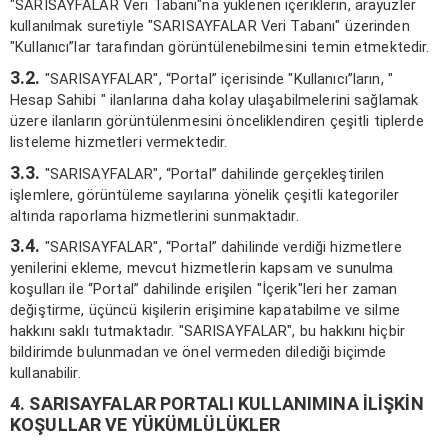
"SARISAYFALAR Veri Tabanı"na yüklenen içeriklerin, arayüzler
kullanılmak suretiyle "SARISAYFALAR Veri Tabanı" üzerinden
"Kullanıcı”lar tarafından görüntülenebilmesini temin etmektedir.
3.2.
"SARISAYFALAR", “Portal” içerisinde "Kullanıcı”ların, "
Hesap Sahibi " ilanlarına daha kolay ulaşabilmelerini sağlamak
üzere ilanların görüntülenmesini önceliklendiren çeşitli tiplerde
listeleme hizmetleri vermektedir.
3.3.
"SARISAYFALAR", “Portal” dahilinde gerçekleştirilen
işlemlere, görüntüleme sayılarına yönelik çeşitli kategoriler
altında raporlama hizmetlerini sunmaktadır.
3.4.
"SARISAYFALAR", “Portal” dahilinde verdiği hizmetlere
yenilerini ekleme, mevcut hizmetlerin kapsam ve sunulma
koşulları ile “Portal” dahilinde erişilen "İçerik"leri her zaman
değiştirme, üçüncü kişilerin erişimine kapatabilme ve silme
hakkını saklı tutmaktadır. "SARISAYFALAR", bu hakkını hiçbir
bildirimde bulunmadan ve önel vermeden dilediği biçimde
kullanabilir.
4.
SARISAYFALAR
PORTALI KULLANIMINA İLİŞKİN
KOŞULLAR VE YÜKÜMLÜLÜKLER