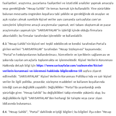
faaliyetleri, araştırma, pazarlama faaliyetleri ve istatistikî analizler yapmak amacıyla
veya gerektiğinde “Hesap Sahibi” ile temas kurmak için kullanabilir. Yine yürürlükte
bulunan mevzuatta öngörülen koşullara tabi şekilde ve gerektiğinde ek onayları ve
açık rızaları almak suretiyle kişisel veriler aynı zamanda sarisayfalar.com’un
süreçlerini iyileştirme amaçlı araştırmalar yapmak, veri tabanı oluşturmak ve pazar
araştırmaları yapmak için “SARISAYFALAR”in işbirliği içinde olduğu firmalara
aktarılabilir, bu firmalar tarafından işlenebilir ve kullanılabilir.
6.3.
"Hesap Sahibi”nin kişisel veri teşkil edebilecek ve kendisi tarafından Portal’a
girilen verileri “SARISAYFALAR” tarafından “Hesap Sözleşmesi” kapsamında;
“Portal”ın fonksiyonlarının kullandırılması, hizmetlerin ve içeriklerin sağlanması ve
yukarıda sayılan amaçlarla toplanmakta ve işlenmektedir. Kişisel Verilerin Korunması
Hakkında detaylı bilgi için
https://www.sarisayfalar.com/sozlesmeler/kisisel-
verilerin-korunmasi-ve-islenmesi-hakkinda-bilgilendirme-58
sayfası ziyaret
edilmelidir. “SARISAYFALAR” Kişisel Verilerin Korunması Politikası’nda ve sair kişisel
veriler ile ilgili politika, prosedür, sözleşme maddeleri ve kullanım koşullarında
istediği zaman değişiklik yapabilir. Değişiklikler “Portal”da yayınlandığı anda
yürürlüğe girer. “Hesap Sahibi” bu değişiklikleri takip etmekle yükümlü olup, bu
değişikliklerle ilgili “SARISAYFALAR”den herhangi bir talepte veya zarar ziyan
iddiasında bulunamaz.
6.4.
”Hesap Sahibi”, “Portal” dahilinde eriştiği bilgileri; bu bilgileri ifşa eden “Hesap