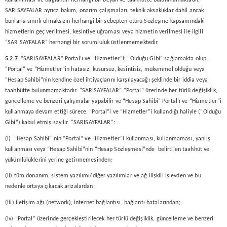
kullanılması ile bağlantılı herhangi bir beyan ve taahhütte bulunmamaktadır.
SARISAYFALAR ayrıca bakım, onarım çalışmaları, teknik aksaklıklar dahil ancak
bunlarla sınırlı olmaksızın herhangi bir sebepten ötürü Sözleşme kapsamındaki
hizmetlerin geç verilmesi, kesintiye uğraması veya hizmetin verilmesi ile ilgili
“SARISAYFALAR” herhangi bir sorumluluk üstlenmemektedir.
5.2.7.
”SARISAYFALAR” Portal’ı ve “Hizmetler”i; “Olduğu Gibi” sağlamakta olup,
“Portal” ve “Hizmetler”in hatasız, kusursuz, kesintisiz, mükemmel olduğu veya
“Hesap Sahibi”nin kendine özel ihtiyaçlarını karşılayacağı şeklinde bir iddia veya
taahhütte bulunmamaktadır. “SARISAYFALAR” “Portal” üzerinde her türlü değişiklik,
güncelleme ve benzeri çalışmalar yapabilir ve “Hesap Sahibi” Portal’ı ve “Hizmetler”i
kullanmaya devam ettiği sürece, “Portal”i ve “Hizmetler”i kullandığı haliyle (“Olduğu
Gibi”) kabul etmiş sayılır. “SARISAYFALAR”:
(i) “Hesap Sahibi”’nin “Portal” ve “Hizmetler”i kullanması, kullanmaması, yanlış
kullanması veya “Hesap Sahibi”nin “Hesap Sözleşmesi”nde belirtilen taahhüt ve
yükümlülüklerini yerine getirmemesinden;
(ii) tüm donanım, sistem yazılımı/diğer yazılımlar ve ağ ilişkili işlevden ve bu
nedenle ortaya çıkacak arızalardan;
(iii) iletişim ağı (network), internet bağlantısı, bağlantı hatalarından;
(iv) “Portal” üzerinde gerçekleştirilecek her türlü değişiklik, güncelleme ve benzeri