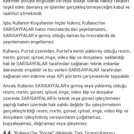
eylemler yoluyla doğrudan ve/veya dolaylı olarak haksız rekabet
teşkil eden davranış ve işlemler gerçekleştirmeyeceğini kabul ve
taahhüt etmektedir.
İşbu Kullanım Koşullarının hiçbir hükmü, Kullanıcı’nın
SARISAYFALAR harici mecralarda ilan yayınlamasını,
SARISAYFALAR’e girmiş olduğu ilanları bu mecralarda da
yayınlamasını engellemez.
Kullanıcı, Portal üzerinden, Portal’a kendi yüklemiş olduğu resim,
metin, görsel, işitsel, imge, video klip ve dosyalara saklandığı
hali ile SARISAYFALAR tarafından sağlanan teknik imkanlar
dairesinde erişebilir ve bu verileri SARISAYFALAR tarafından
sağlanan veri indirme veya API yöntemi çerçevesinde taşıyabilir.
Ancak, Kullanıcı SARISAYFALAR’e girmiş veya yüklemiş olduğu
resim, metin, görsel, işitsel, imge, video klip ve dosyalar
üzerinde SARISAYFALAR’in teknik veya görsel iyileştirmeler
yaptığı halleri üzerinde hak sahibi değildir. Bu iyileştirmelerin
gerçekleştirildiği resim, metin, görsel, işitsel, imge, video klip ve
dosyaların iyileştirilmiş versiyonlarını çoğaltamaz,
kopyalayamaz, dağıtamaz veya işleyemez.
4.4.
"Kullanıcı"lar “Portal” dâhilinde Türk Ticaret Kanunu