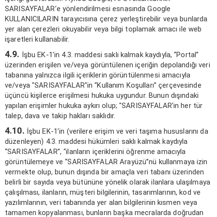
SARISAYFALAR’e yönlendirilmesi esnasında Google
KULLANICILARIN tarayıcısına çerez yerleştirebilir veya bunlarda
yer alan çerezleri okuyabilir veya bilgi toplamak amacı ile web
işaretleri kullanabilir.
4.9.
İşbu EK-1’in 4.3. maddesi saklı kalmak kaydıyla, “Portal”
üzerinden erişilen ve/veya görüntülenen içeriğin depolandığı veri
tabanına yalnızca ilgili içeriklerin görüntülenmesi amacıyla
ve/veya "SARISAYFALAR"in “Kullanım Koşulları” çerçevesinde
üçüncü kişilerce erişilmesi hukuka uygundur. Bunun dışındaki
yapılan erişimler hukuka aykırı olup; "SARISAYFALAR’in her tür
talep, dava ve takip hakları saklıdır.
4.10.
İşbu EK-1’in (verilere erişim ve veri taşıma hususlarını da
düzenleyen) 4.3. maddesi hükümleri saklı kalmak kaydıyla
“SARISAYFALAR”, “ilanların içeriklerini öğrenme amacıyla
görüntülemeye ve “SARISAYFALAR Arayüzü”nü kullanmaya izin
vermekte olup, bunun dışında bir amaçla veri tabanı üzerinden
belirli bir sayıda veya bütününe yönelik olarak ilanlara ulaşılmaya
çalışılması, ilanların, müşteri bilgilerinin, tasarımlarının, kod ve
yazılımlarının, veri tabanında yer alan bilgilerinin kısmen veya
tamamen kopyalanması, bunların başka mecralarda doğrudan