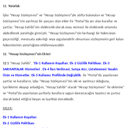
11. Yürürlük
İşbu “Hesap Sözleşmesi” ve “Hesap Sözleşmesi”yle atıfta bulunulan ve “Hesap
Sözleşmesi”nin ayrılmaz bir parçası olan ekler ile “Portal”da yer alan kurallar ve
şartlar, "Hesap Sahibi"nin elektronik olarak onay vermesi ile elektronik ortamda
akdedilerek yürürlüğe girmiştir. “Hesap Sözleşmesi”nin herhangi bir hükmünün
geçersizliği, mevzuata aykırılığı veya uygulanabilir olmaması sözleşmenin geri kalan
hükümlerinin yürürlüğünü etkilemeyecektir.
12. “Hesap
Sözleşmesi”nin Ekleri
12.1
“Hesap Sahibi”, “
Ek-1 Kullanım Koşulları
,
Ek-2 Gizlilik Politikası
,
Ek-3
SARISAYFALAR Hizmetleri
,
Ek-4 İlan Verilmesi, Satışa Arzı, Listelenmesi Yasaklı
Ürün ve Hizmetler
,
Ek-5 Kullanıcı Profilinde Değişiklik
ile “Portal”da yayınlanan
şartlar ve kuralların, işbu “Hesap Sözleşmesi”nin eki ve ayrılmaz olduğunu,
içeriklerini okuyup anladığını, “Hesap Sahibi” olarak “Hesap Sözleşmesi” ile eklerine”
ve “Portal”da yayınlanan şartlarla kurallara uygun davranacağını kayıtsız ve şartsız
olarak kabul ettiğini beyan ve taahhüt etmektedir.
EKLER:
Ek-1 Kullanım Koşulları
Ek-2 Gizlilik Politikası