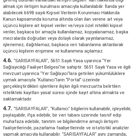
girilmiş bulunan ilanlardaki iletişim bilgileri ilan hakkında bilgi
almak için iletişim kurulması amacıyla kullanılabilir. İlanda yer
alabilecek 6698 sayılı Kişisel Verilerin Korunması Hakkında
Kanun kapsamında koruma altında olan ilan verene ait veya
üçüncü kişilere ait kişisel veriler ve/veya özel nitelikli kişisel
veriler, başkaca bir amaçla kullanılamaz, kopyalanamaz, başka
mecralarda doğrudan veya dolaylı olarak yayınlanamaz,
işlenemez, dağıtılamaz, başkaca veri tabanlarına aktarılarak
üçüncü kişilerin erişimine ve kullanımına açılamaz.
4.6.
"SARISAYFALAR", 5651 Sayılı Yasa uyarınca "Yer
Sağlayıcılığı Faaliyet Belgesi"ne sahiptir. 5651 Sayılı Yasa ve ilgili
mevzuat uyarınca "Yer Sağlayıcı"lara getirilen yükümlülüklere
uymak amacıyla "Kullanıcı"ların “Portal” üzerinde
gerçekleştirdikleri işlemlere ilişkin ilgili mevzuatta belirtilen
nitelikteki kayıtları yasal süresi içinde kayıt altına almakta ve
saklamaktadır.
4.7.
"SARISAYFALAR", "Kullanıcı" bilgilerini kullanabilir, işleyebilir,
paylaşabilir, ifşa edebilir, bir veri tabanı üzerinde tasnif edip
muhafaza edebilir, tanıtım ve bilgilendirme amaçlı iletişim
faaliyetlerinde, pazarlama faaliyetlerinde ve istatistikî analizler
yapmak amacıyla kullanabilir. "SARISAYFALAR" aynı zamanda;