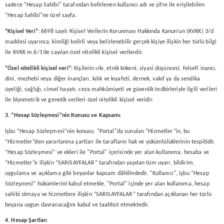
sadece "Hesap Sahibi" tarafından belirlenen kullanıcı adı ve şifre ile erişilebilen
"Hesap Sahibi"ne özel sayfa.
“Kişisel Veri”
: 6698 sayılı Kişisel Verilerin Korunması Hakkında Kanun’un (KVKK) 3/d
maddesi uyarınca, kimliği belirli veya belirlenebilir gerçek kişiye ilişkin her türlü bilgi
ile KVKK m.6/1’de sayılan özel nitelikli kişisel verilerdir.
“Özel nitelikli kişisel veri”:
Kişilerin ırkı, etnik kökeni, siyasi düşüncesi, felsefi inancı,
dini, mezhebi veya diğer inançları, kılık ve kıyafeti, dernek, vakıf ya da sendika
üyeliği, sağlığı, cinsel hayatı, ceza mahkûmiyeti ve güvenlik tedbirleriyle ilgili verileri
ile biyometrik ve genetik verileri özel nitelikli kişisel veridir.
3. “Hesap
Sözleşmesi”nin Konusu ve Kapsamı
İşbu “Hesap Sözleşmesi”nin konusu, "Portal"da sunulan “Hizmetler”in, bu
“Hizmetler”den yararlanma şartları ile tarafların hak ve yükümlülüklerinin tespitidir.
“Hesap Sözleşmesi” ve ekleri ile "Portal" içerisinde yer alan kullanıma, hesaba ve
“Hizmetler”e ilişkin “SARISAYFALAR” tarafından yapılan tüm uyarı, bildirim,
uygulama ve açıklama gibi beyanlar kapsam dâhilindedir. "Kullanıcı", işbu “Hesap
Sözleşmesi” hükümlerini kabul etmekle, "Portal" içinde yer alan kullanıma, hesap
sahibi olmaya ve hizmetlere ilişkin “SARISAYFALAR” tarafından açıklanan her türlü
beyana uygun davranacağını kabul ve taahhüt etmektedir.
4. Hesap Şartları