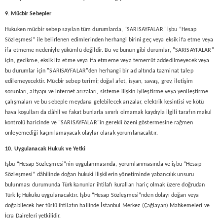
9. Mücbir Sebepler
Hukuken mücbir sebep sayılan tüm durumlarda, "SARISAYFALAR" işbu “Hesap
Sözleşmesi” ile belirlenen edimlerinden herhangi birini geç veya eksik ifa etme veya
ifa etmeme nedeniyle yükümlü değildir. Bu ve bunun gibi durumlar, "SARISAYFALAR"
için, gecikme, eksik ifa etme veya ifa etmeme veya temerrüt addedilmeyecek veya
bu durumlar için "SARISAYFALAR"den herhangi bir ad altında tazminat talep
edilemeyecektir. Mücbir sebep terimi; doğal afet, isyan, savaş, grev, iletişim
sorunları, altyapı ve internet arızaları, sisteme ilişkin iyileştirme veya yenileştirme
çalışmaları ve bu sebeple meydana gelebilecek arızalar, elektrik kesintisi ve kötü
hava koşulları da dâhil ve fakat bunlarla sınırlı olmamak kaydıyla ilgili tarafın makul
kontrolü haricinde ve "SARISAYFALAR"in gerekli özeni göstermesine rağmen
önleyemediği kaçınılamayacak olaylar olarak yorumlanacaktır.
10. Uygulanacak Hukuk ve Yetki
İşbu “Hesap Sözleşmesi”nin uygulanmasında, yorumlanmasında ve işbu “Hesap
Sözleşmesi” dâhilinde doğan hukuki ilişkilerin yönetiminde yabancılık unsuru
bulunması durumunda Türk kanunlar ihtilafı kuralları hariç olmak üzere doğrudan
Türk İç Hukuku uygulanacaktır. İşbu “Hesap Sözleşmesi”nden dolayı doğan veya
doğabilecek her türlü ihtilafın hallinde İstanbul Merkez (Çağlayan) Mahkemeleri ve
İcra Daireleri yetkilidir.