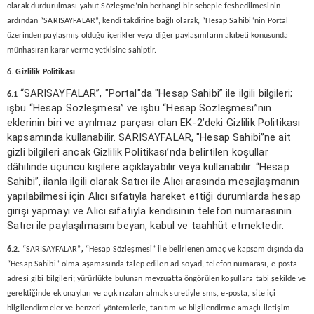
olarak durdurulması yahut Sözleşme’nin herhangi bir sebeple feshedilmesinin
ardından “SARISAYFALAR”, kendi takdirine bağlı olarak, “Hesap Sahibi”nin Portal
üzerinden paylaşmış olduğu içerikler veya diğer paylaşımların akıbeti konusunda
münhasıran karar verme yetkisine sahiptir.
6. Gizlilik Politikası
“SARISAYFALAR”, "Portal"da "Hesap Sahibi” ile ilgili bilgileri;
6.1
işbu “Hesap Sözleşmesi” ve işbu “Hesap Sözleşmesi”nin
eklerinin biri ve ayrılmaz parçası olan EK-2’deki Gizlilik Politikası
kapsamında kullanabilir. SARISAYFALAR, "Hesap Sahibi”ne ait
gizli bilgileri ancak Gizlilik Politikası’nda belirtilen koşullar
dâhilinde üçüncü kişilere açıklayabilir veya kullanabilir. “Hesap
Sahibi”, ilanla ilgili olarak Satıcı ile Alıcı arasında mesajlaşmanın
yapılabilmesi için Alıcı sıfatıyla hareket ettiği durumlarda hesap
girişi yapmayı ve Alıcı sıfatıyla kendisinin telefon numarasının
Satıcı ile paylaşılmasını beyan, kabul ve taahhüt etmektedir.
,
6.2.
“SARISAYFALAR”
“Hesap Sözleşmesi” ile belirlenen amaç ve kapsam dışında da
“Hesap Sahibi” olma aşamasında talep edilen ad-soyad, telefon numarası, e-posta
adresi gibi bilgileri; yürürlükte bulunan mevzuatta öngörülen koşullara tabi şekilde ve
gerektiğinde ek onayları ve açık rızaları almak suretiyle sms, e-posta, site içi
bilgilendirmeler ve benzeri yöntemlerle, tanıtım ve bilgilendirme amaçlı iletişim