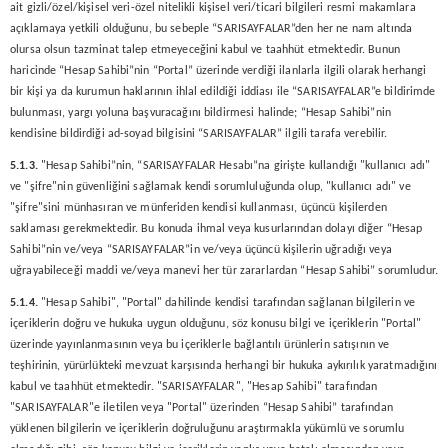
ait gizli/özel/kişisel veri-özel nitelikli kişisel veri/ticari bilgileri resmi makamlara
açıklamaya yetkili olduğunu, bu sebeple “SARISAYFALAR”den her ne nam altında
olursa olsun tazminat talep etmeyeceğini kabul ve taahhüt etmektedir. Bunun
haricinde “Hesap Sahibi”nin “Portal” üzerinde verdiği ilanlarla ilgili olarak herhangi
bir kişi ya da kurumun haklarının ihlal edildiği iddiası ile “SARISAYFALAR”e bildirimde
bulunması, yargı yoluna başvuracağını bildirmesi halinde; “Hesap Sahibi”nin
kendisine bildirdiği ad-soyad bilgisini “SARISAYFALAR” ilgili tarafa verebilir.
5.1.3.
"Hesap Sahibi”nin, “SARISAYFALAR Hesabı”na girişte kullandığı "kullanıcı adı"
ve "şifre"nin güvenliğini sağlamak kendi sorumluluğunda olup, "kullanıcı adı" ve
"şifre"sini münhasıran ve münferiden kendisi kullanması, üçüncü kişilerden
saklaması gerekmektedir. Bu konuda ihmal veya kusurlarından dolayı diğer “Hesap
Sahibi”nin ve/veya “SARISAYFALAR”in ve/veya üçüncü kişilerin uğradığı veya
uğrayabileceği maddi ve/veya manevi her tür zararlardan “Hesap Sahibi” sorumludur.
5.1.4.
"Hesap Sahibi", "Portal" dahilinde kendisi tarafından sağlanan bilgilerin ve
içeriklerin doğru ve hukuka uygun olduğunu, söz konusu bilgi ve içeriklerin "Portal"
üzerinde yayınlanmasının veya bu içeriklerle bağlantılı ürünlerin satışının ve
teşhirinin, yürürlükteki mevzuat karşısında herhangi bir hukuka aykırılık yaratmadığını
kabul ve taahhüt etmektedir. "SARISAYFALAR", "Hesap Sahibi" tarafından
"SARISAYFALAR"e iletilen veya "Portal" üzerinden “Hesap Sahibi” tarafından
yüklenen bilgilerin ve içeriklerin doğruluğunu araştırmakla yükümlü ve sorumlu