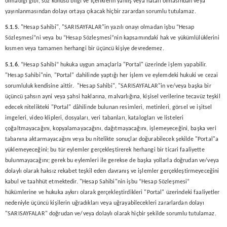
olmadığı gibi, söz konusu bilgi ve içeriklerin yanlış veya hatalı olmasından veya
yayınlanmasından dolayı ortaya çıkacak hiçbir zarardan sorumlu tutulamaz.
5.1.5.
"Hesap Sahibi", "SARISAYFALAR"in yazılı onayı olmadan işbu “Hesap
Sözleşmesi”ni veya bu “Hesap Sözleşmesi”nin kapsamındaki hak ve yükümlülüklerini
kısmen veya tamamen herhangi bir üçüncü kişiye devredemez.
5.1.6.
“Hesap Sahibi” hukuka uygun amaçlarla "Portal" üzerinde işlem yapabilir.
"Hesap Sahibi"nin, "Portal" dahilinde yaptığı her işlem ve eylemdeki hukuki ve cezai
sorumluluk kendisine aittir. "Hesap Sahibi", "SARISAYFALAR"in ve/veya başka bir
üçüncü şahsın ayni veya şahsi haklarına, malvarlığına, kişisel verilerine tecavüz teşkil
edecek nitelikteki "Portal" dâhilinde bulunan resimleri, metinleri, görsel ve işitsel
imgeleri, video klipleri, dosyaları, veri tabanları, katalogları ve listeleri
çoğaltmayacağını, kopyalamayacağını, dağıtmayacağını, işlemeyeceğini, başka veri
tabanına aktarmayacağını veya bu nitelikte sonuçlar doğurabilecek şekilde "Portal"a
yüklemeyeceğini; bu tür eylemler gerçekleştirerek herhangi bir ticari faaliyette
bulunmayacağını; gerek bu eylemleri ile gerekse de başka yollarla doğrudan ve/veya
dolaylı olarak haksız rekabet teşkil eden davranış ve işlemler gerçekleştirmeyeceğini
kabul ve taahhüt etmektedir. "Hesap Sahibi"nin işbu “Hesap Sözleşmesi”
hükümlerine ve hukuka aykırı olarak gerçekleştirdikleri "Portal" üzerindeki faaliyetler
nedeniyle üçüncü kişilerin uğradıkları veya uğrayabilecekleri zararlardan dolayı
"SARISAYFALAR" doğrudan ve/veya dolaylı olarak hiçbir şekilde sorumlu tutulamaz.