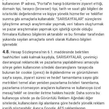
kullanıcının IP adresi, “Portal”ın hangi bölümlerini ziyaret ettiği,
domain tipi, tarayıcı (browser) tipi, tarih ve saat gibi bilgileri de
istatistiki değerlendirme ve kişiye yönelik hizmetler ve teklifler
sunma gibi amaçlarla kullanabilir. ”SARISAYFALAR” süreçlerini
iyileştirme amaçlı araştırmalar yapmak, veri tabanı oluşturmak
ve pazar araştırmaları yapmak için işbirliği içinde olduğu
firmalara Kullanıcı bilgilerini aktarabilir ve bu firmalar tarafından
yukarıda sayılan amaçlarla sınırlı olarak Kullanıcı bilgileri
işlenebilir.
4.8.
Hesap Sözleşmesi’nin 6.1. maddesinde belirtilen
taahhütleri saklı kalmak kaydıyla, SARISAYFALAR, çevrimiçi
davranışsal reklamcılık ve pazarlama yapılabilmesi amacıyla
siteye gelen kullanıcının sitedeki davranışlarını tarayıcıda
bulunan bir cookie (çerez) ile ilişkilendirme ve görüntülenen
sayfa sayısı, ziyaret süresi ve hedef tamamlama sayısı gibi
metrikleri temel alan yeniden pazarlama listeleri tanımlama,
pazarlama otomasyon araçlarını kullanma ve kullanıcıya özel
mesaj/teklif ve öneriler iletme hakkını haizdir. Daha sonra bu
kullanıcıya sitede ya da Görüntülü Reklam Ağındaki diğer
sitelerde, kullanıcıların ilgi alanlarına göre hedefe yönelik reklam
içeriği gösterebilir. Ayrıca Google, AFS reklamlarının