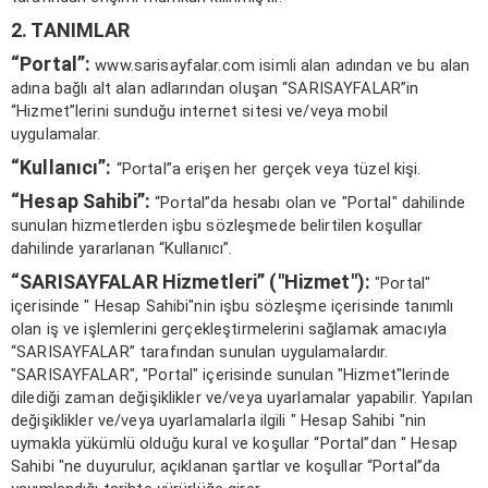
2. TANIMLAR
“Portal”:
www.sarisayfalar.com isimli alan adından ve bu alan
adına bağlı alt alan adlarından oluşan “SARISAYFALAR”in
“Hizmet”lerini sunduğu internet sitesi ve/veya mobil
uygulamalar.
“Kullanıcı”:
“Portal”a erişen her gerçek veya tüzel kişi.
“Hesap Sahibi”:
“Portal”da hesabı olan ve "Portal" dahilinde
sunulan hizmetlerden işbu sözleşmede belirtilen koşullar
dahilinde yararlanan “Kullanıcı”.
“
SARISAYFALAR
Hizmetleri” ("Hizmet"):
"Portal"
içerisinde " Hesap Sahibi"nin işbu sözleşme içerisinde tanımlı
olan iş ve işlemlerini gerçekleştirmelerini sağlamak amacıyla
“SARISAYFALAR” tarafından sunulan uygulamalardır.
"SARISAYFALAR", "Portal" içerisinde sunulan "Hizmet"lerinde
dilediği zaman değişiklikler ve/veya uyarlamalar yapabilir. Yapılan
değişiklikler ve/veya uyarlamalarla ilgili " Hesap Sahibi "nin
uymakla yükümlü olduğu kural ve koşullar “Portal”dan " Hesap
Sahibi "ne duyurulur, açıklanan şartlar ve koşullar “Portal”da