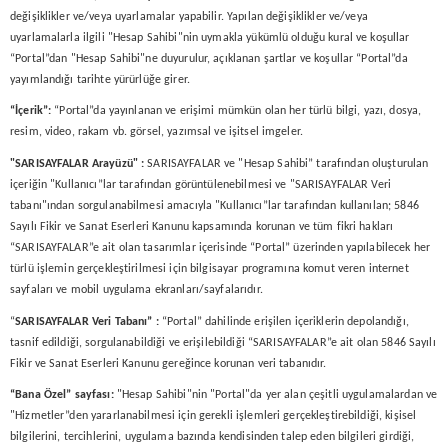
değişiklikler ve/veya uyarlamalar yapabilir. Yapılan değişiklikler ve/veya
uyarlamalarla ilgili "Hesap Sahibi"nin uymakla yükümlü olduğu kural ve koşullar
“Portal”dan "Hesap Sahibi"ne duyurulur, açıklanan şartlar ve koşullar “Portal”da
yayımlandığı tarihte yürürlüğe girer.
“İçerik”:
“Portal”da yayınlanan ve erişimi mümkün olan her türlü bilgi, yazı, dosya,
resim, video, rakam vb. görsel, yazımsal ve işitsel imgeler.
"
SARISAYFALAR
Arayüzü" :
SARISAYFALAR ve "Hesap Sahibi” tarafından oluşturulan
içeriğin "Kullanıcı”lar tarafından görüntülenebilmesi ve "SARISAYFALAR Veri
tabanı"ından sorgulanabilmesi amacıyla "Kullanıcı”lar tarafından kullanılan; 5846
Sayılı Fikir ve Sanat Eserleri Kanunu kapsamında korunan ve tüm fikri hakları
“SARISAYFALAR”e ait olan tasarımlar içerisinde “Portal” üzerinden yapılabilecek her
türlü işlemin gerçekleştirilmesi için bilgisayar programına komut veren internet
sayfaları ve mobil uygulama ekranları/sayfalarıdır.
“
SARISAYFALAR
Veri Tabanı” :
“Portal” dahilinde erişilen içeriklerin depolandığı,
tasnif edildiği, sorgulanabildiği ve erişilebildiği “SARISAYFALAR”e ait olan 5846 Sayılı
Fikir ve Sanat Eserleri Kanunu gereğince korunan veri tabanıdır.
“Bana Özel” sayfası:
"Hesap Sahibi"nin "Portal"da yer alan çeşitli uygulamalardan ve
"Hizmetler”den yararlanabilmesi için gerekli işlemleri gerçekleştirebildiği, kişisel
bilgilerini, tercihlerini, uygulama bazında kendisinden talep eden bilgileri girdiği,