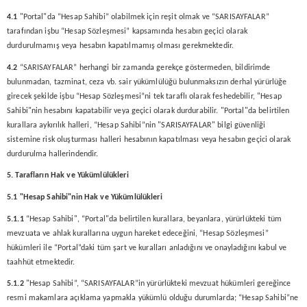
4.1
"Portal"da “Hesap Sahibi” olabilmek için reşit olmak ve “SARISAYFALAR”
tarafından işbu “Hesap Sözleşmesi” kapsamında hesabın geçici olarak
durdurulmamış veya hesabın kapatılmamış olması gerekmektedir.
4.2
“SARISAYFALAR” herhangi bir zamanda gerekçe göstermeden, bildirimde
bulunmadan, tazminat, ceza vb. sair yükümlülüğü bulunmaksızın derhal yürürlüğe
girecek şekilde işbu “Hesap Sözleşmesi”ni tek taraflı olarak feshedebilir, "Hesap
Sahibi"nin hesabını kapatabilir veya geçici olarak durdurabilir. "Portal"da belirtilen
kurallara aykırılık halleri, “Hesap Sahibi”nin "SARISAYFALAR" bilgi güvenliği
sistemine risk oluşturması halleri hesabının kapatılması veya hesabın geçici olarak
durdurulma hallerindendir.
5. Tarafların Hak ve Yükümlülükleri
5.1 "Hesap Sahibi"nin Hak ve Yükümlülükleri
5.1.1
“Hesap Sahibi", “Portal"da belirtilen kurallara, beyanlara, yürürlükteki tüm
mevzuata ve ahlak kurallarına uygun hareket edeceğini, “Hesap Sözleşmesi”
hükümleri ile “Portal”daki tüm şart ve kuralları anladığını ve onayladığını kabul ve
taahhüt etmektedir.
5.1.2
"Hesap Sahibi”, “SARISAYFALAR”in yürürlükteki mevzuat hükümleri gereğince
resmi makamlara açıklama yapmakla yükümlü olduğu durumlarda; “Hesap Sahibi”ne