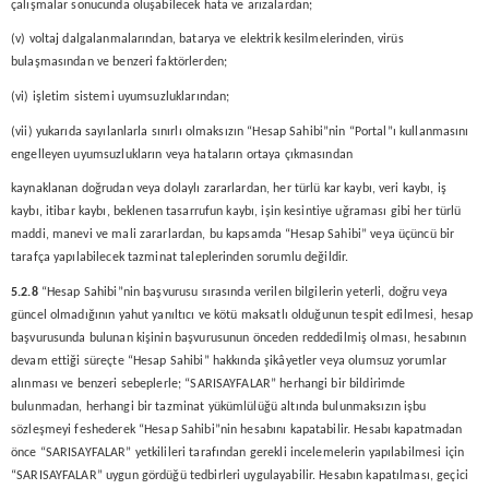
çalışmalar sonucunda oluşabilecek hata ve arızalardan;
(v) voltaj dalgalanmalarından, batarya ve elektrik kesilmelerinden, virüs
bulaşmasından ve benzeri faktörlerden;
(vi) işletim sistemi uyumsuzluklarından;
(vii) yukarıda sayılanlarla sınırlı olmaksızın “Hesap Sahibi”nin “Portal”ı kullanmasını
engelleyen uyumsuzlukların veya hataların ortaya çıkmasından
kaynaklanan doğrudan veya dolaylı zararlardan, her türlü kar kaybı, veri kaybı, iş
kaybı, itibar kaybı, beklenen tasarrufun kaybı, işin kesintiye uğraması gibi her türlü
maddi, manevi ve mali zararlardan, bu kapsamda “Hesap Sahibi” veya üçüncü bir
tarafça yapılabilecek tazminat taleplerinden sorumlu değildir.
5.2.8
“Hesap Sahibi”nin başvurusu sırasında verilen bilgilerin yeterli, doğru veya
güncel olmadığının yahut yanıltıcı ve kötü maksatlı olduğunun tespit edilmesi, hesap
başvurusunda bulunan kişinin başvurusunun önceden reddedilmiş olması, hesabının
devam ettiği süreçte “Hesap Sahibi” hakkında şikâyetler veya olumsuz yorumlar
alınması ve benzeri sebeplerle; “SARISAYFALAR” herhangi bir bildirimde
bulunmadan, herhangi bir tazminat yükümlülüğü altında bulunmaksızın işbu
sözleşmeyi feshederek “Hesap Sahibi”nin hesabını kapatabilir. Hesabı kapatmadan
önce “SARISAYFALAR” yetkilileri tarafından gerekli incelemelerin yapılabilmesi için
“SARISAYFALAR” uygun gördüğü tedbirleri uygulayabilir. Hesabın kapatılması, geçici