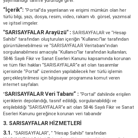
yayımlandığı tarihte yürürlüğe girer.
“İçerik”:
“Portal”da yayınlanan ve erişimi mümkün olan her
türlü bilgi, yazı, dosya, resim, video, rakam vb. görsel, yazımsal
ve işitsel imgeler.
"
SARISAYFALAR
Arayüzü" :
SARISAYFALAR ve "Hesap
Sahibi” tarafından oluşturulan içeriğin "Kullanıcı”lar tarafından
görüntülenebilmesi ve "SARISAYFALAR Veritabanı"ından
sorgulanabilmesi amacıyla "Kullanıcı”lar tarafından kullanılan;
5846 Sayılı Fikir ve Sanat Eserleri Kanunu kapsamında korunan
ve tüm fikri hakları “SARISAYFALAR”e ait olan tasarımlar
içerisinde “Portal” üzerinden yapılabilecek her türlü işlemin
gerçekleştirilmesi için bilgisayar programına komut veren
internet sayfaları.
SARISAYFALAR
Veri Tabanı” :
“
“Portal” dahilinde erişilen
içeriklerin depolandığı, tasnif edildiği, sorgulanabildiği ve
erişilebildiği “SARISAYFALAR”e ait olan 5846 Sayılı Fikir ve Sanat
Eserleri Kanunu gereğince korunan veri tabanıdır
3.
SARISAYFALAR
HİZMETLERİ
3.1.
"SARISAYFALAR", " “Hesap Sahibi” tarafından