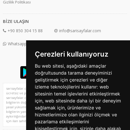
Gizlilik Politikası
BİZE ULAŞIN
+90 850 304 15 88
info@sarisayfalar.com
Whatsapp Destek: +90 850 304 15 88
Çerezleri kullanıyoruz
Bu web sitesi, aşağıdaki amaçlar
doğrultusunda tarama deneyiminizi
geliştirmek için çerezleri ve diğer
izleme teknolojilerini kullanır:
web
sarisayfalar.com Türkiye^'nin sıfır ve 2. el araba, emlak, vasıta, iş ilanları,
sitesinin temel işlevlerini etkinleştirmek
ücretsiz ve profesyone ilan sitesi ve 2. el alışveriş platformu,
sarisayfalar.com'da yer alan kullanıcıların oluşturduğu tüm içerik, görüş ve
için
,
web sitesinde daha iyi bir deneyim
bilgilerin doğruluğu, eksiksiz ve değişmez olduğu, yayınlanması ile ilgili
sağlamak için
,
ürünlerimize ve
yasal yükümlülükler içeriği oluşturan kullanıcıya aittir. Bu içeriğin, görüş ve
bilgilerin yanlışlık, eksiklik veya yasalarla düzenlenmiş kurallara
hizmetlerimize olan ilginizi ölçmek ve
aykırılığından sarisayfalar.com hiçbir şekilde sorumlu değildir. Sorularınız
pazarlama etkileşimlerini
için ilan sahibi ile irtibata geçebilirsiniz.
kişiselleştirmek için
,
sizinle daha alakalı