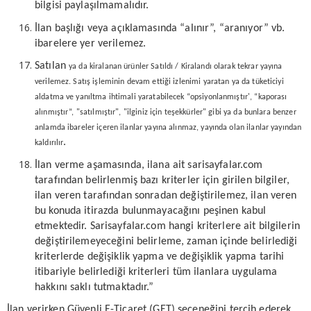
bilgisi paylaşılmamalıdır.
İlan başlığı veya açıklamasında “alınır”, “aranıyor” vb.
ibarelere yer verilemez.
Satılan
ya da kiralanan ürünler Satıldı / Kiralandı olarak tekrar yayına
verilemez. Satış işleminin devam ettiği izlenimi yaratan ya da tüketiciyi
aldatma ve yanıltma ihtimali yaratabilecek “opsiyonlanmıştır', “kaporası
alınmıştır”, "satılmıştır", "ilginiz için teşekkürler" gibi ya da bunlara benzer
anlamda ibareler içeren ilanlar yayına alınmaz, yayında olan ilanlar yayından
.
kaldırılır
İlan verme aşamasında, ilana ait sarisayfalar.com
tarafından belirlenmiş bazı kriterler için girilen bilgiler,
ilan veren tarafından sonradan değiştirilemez, ilan veren
bu konuda itirazda bulunmayacağını peşinen kabul
etmektedir. Sarisayfalar.com hangi kriterlere ait bilgilerin
değiştirilemeyeceğini belirleme, zaman içinde belirlediği
kriterlerde değişiklik yapma ve değişiklik yapma tarihi
itibariyle belirlediği kriterleri tüm ilanlara uygulama
hakkını saklı tutmaktadır.”
İlan verirken Güvenli E-Ticaret (GET) seçeneğini tercih ederek