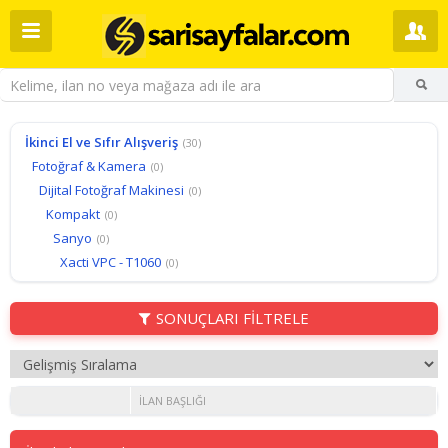
İkinci El ve Sıfır Alışveriş
(30)
Fotoğraf & Kamera
(0)
Dijital Fotoğraf Makinesi
(0)
Kompakt
(0)
Sanyo
(0)
Xacti VPC - T1060
(0)
SONUÇLARI FİLTRELE
İLAN BAŞLIĞI