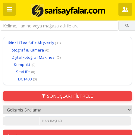
İkinci El ve Sıfır Alışveriş
(30)
Fotoğraf & Kamera
(0)
Dijital Fotoğraf Makinesi
(0)
Kompakt
(0)
SeaLife
(0)
DC1400
(0)
SONUÇLARI FİLTRELE
İLAN BAŞLIĞI