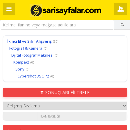
İkinci El ve Sıfır Alışveriş
(30)
Fotoğraf & Kamera
(0)
Dijital Fotoğraf Makinesi
(0)
Kompakt
(0)
Sony
(0)
Cybershot DSC P2
(0)
SONUÇLARI FİLTRELE
İLAN BAŞLIĞI