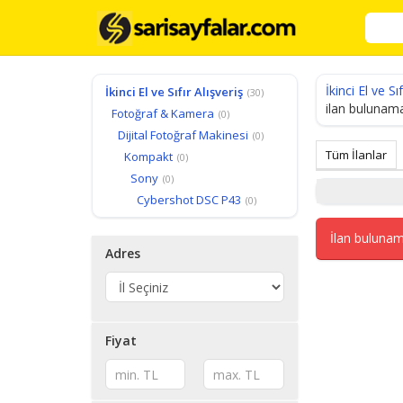
İkinci El ve Sıf
İkinci El ve Sıfır Alışveriş
(30)
ilan bulunama
Fotoğraf & Kamera
(0)
Dijital Fotoğraf Makinesi
(0)
Tüm İlanlar
Kompakt
(0)
Sony
(0)
Cybershot DSC P43
(0)
İlan bulunam
Adres
Fiyat