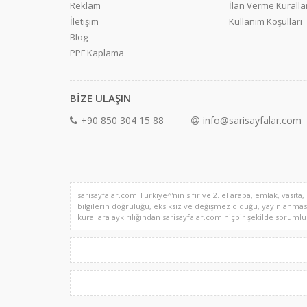
Reklam
İlan Verme Kurallar
İletişim
Kullanım Koşulları
Blog
PPF Kaplama
BİZE ULAŞIN
+90 850 304 15 88
info@sarisayfalar.com
sarisayfalar.com Türkiye^'nin sıfır ve 2. el araba, emlak, vasıta,
bilgilerin doğruluğu, eksiksiz ve değişmez olduğu, yayınlanması il
kurallara aykırılığından sarisayfalar.com hiçbir şekilde sorumlu de