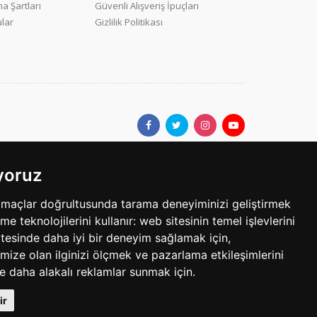
a Şartları
Güvenli Alışveriş İpuçları
ular
Gizlilik Politikası
ıyoruz
ar.com'da yer alan kullanıcıların oluşturduğu tüm içerik, görüş ve
amaçlar doğrultusunda tarama deneyiminizi geliştirmek
bilgilerin yanlışlık, eksiklik veya yasalarla düzenlenmiş
eme teknolojilerini kullanır:
web sitesinin temel işlevlerini
tesinde daha iyi bir deneyim sağlamak için
,
mize olan ilginizi ölçmek ve pazarlama etkileşimlerini
egoride 3 ilandır. Her bir ilan için yayın süresi 30 gündür.
le daha alakalı reklamlar sunmak için
.
Telif Hakkı © 1997 - 2025 sarisayfalar.com Tüm Hakları Sakldır.
ir