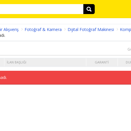
ır Alışveriş
Fotoğraf & Kamera
Dijital Fotoğraf Makinesi
Komp
dı.
G
İLAN BAŞLIĞI
GARANTI
DU
adı.