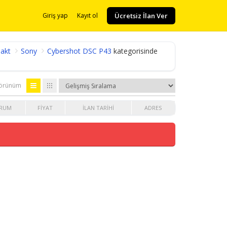
Ücretsiz İlan Ver
Giriş yap
Kayıt ol
akt
Sony
Cybershot DSC P43
kategorisinde
örünüm
RUM
FIYAT
İLAN TARIHI
ADRES