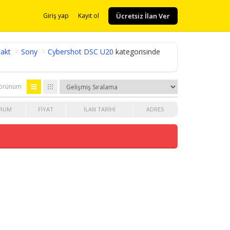
Ücretsiz İlan Ver
Giriş yap
Kayıt ol
akt
Sony
Cybershot DSC U20
kategorisinde
örünüm
RUM
FIYAT
İLAN TARIHI
ADRES