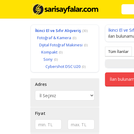
İkinci El ve Sıf
İkinci El ve Sıfır Alışveriş
(30)
ilan bulunama
Fotoğraf & Kamera
(0)
Dijital Fotoğraf Makinesi
(0)
Tüm İlanlar
Kompakt
(0)
Sony
(0)
Cybershot DSC U20
(0)
İlan bulunam
Adres
Fiyat