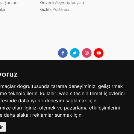
a Şartları
Güvenli Alışveriş İpuçları
ular
Gizlilik Politikası
ıyoruz
ar.com'da yer alan kullanıcıların oluşturduğu tüm içerik, görüş ve
amaçlar doğrultusunda tarama deneyiminizi geliştirmek
bilgilerin yanlışlık, eksiklik veya yasalarla düzenlenmiş
eme teknolojilerini kullanır:
web sitesinin temel işlevlerini
tesinde daha iyi bir deneyim sağlamak için
,
mize olan ilginizi ölçmek ve pazarlama etkileşimlerini
egoride 3 ilandır. Her bir ilan için yayın süresi 30 gündür.
le daha alakalı reklamlar sunmak için
.
Telif Hakkı © 1997 - 2025 sarisayfalar.com Tüm Hakları Sakldır.
ir