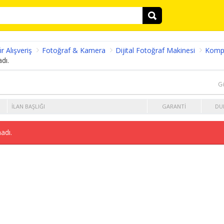
ır Alışveriş
Fotoğraf & Kamera
Dijital Fotoğraf Makinesi
Komp
dı.
G
İLAN BAŞLIĞI
GARANTI
DU
adı.