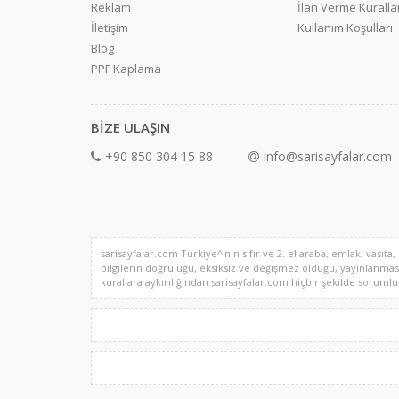
Reklam
İlan Verme Kurallar
İletişim
Kullanım Koşulları
Blog
PPF Kaplama
BİZE ULAŞIN
+90 850 304 15 88
info@sarisayfalar.com
sarisayfalar.com Türkiye^'nin sıfır ve 2. el araba, emlak, vasıta,
bilgilerin doğruluğu, eksiksiz ve değişmez olduğu, yayınlanması il
kurallara aykırılığından sarisayfalar.com hiçbir şekilde sorumlu de