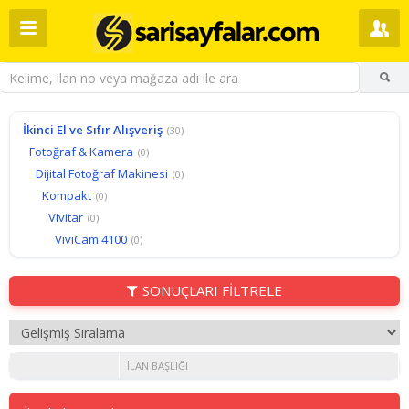
İkinci El ve Sıfır Alışveriş
(30)
Fotoğraf & Kamera
(0)
Dijital Fotoğraf Makinesi
(0)
Kompakt
(0)
Vivitar
(0)
ViviCam 4100
(0)
SONUÇLARI FİLTRELE
İLAN BAŞLIĞI