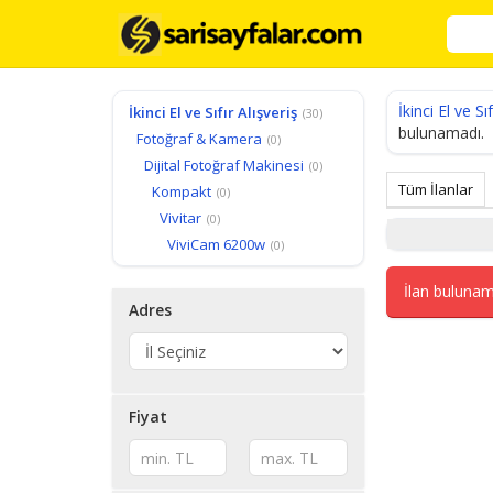
İkinci El ve Sıf
İkinci El ve Sıfır Alışveriş
(30)
bulunamadı.
Fotoğraf & Kamera
(0)
Dijital Fotoğraf Makinesi
(0)
Tüm İlanlar
Kompakt
(0)
Vivitar
(0)
ViviCam 6200w
(0)
İlan bulunam
Adres
Fiyat