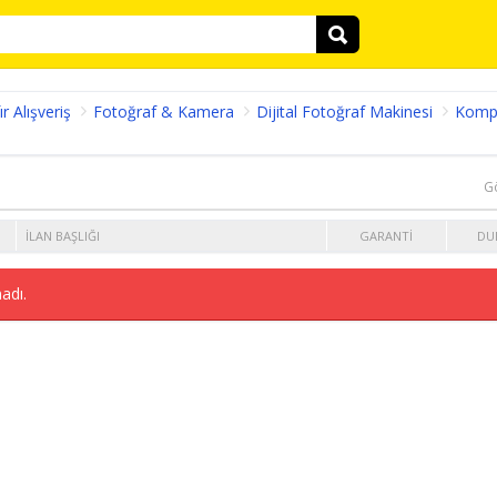
ır Alışveriş
Fotoğraf & Kamera
Dijital Fotoğraf Makinesi
Komp
G
İLAN BAŞLIĞI
GARANTI
DU
adı.