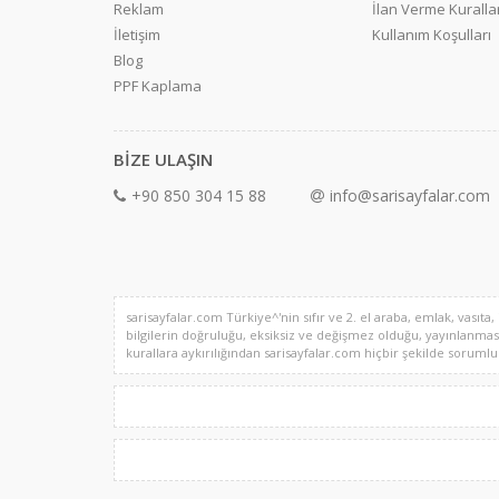
Reklam
İlan Verme Kurallar
İletişim
Kullanım Koşulları
Blog
PPF Kaplama
BİZE ULAŞIN
+90 850 304 15 88
info@sarisayfalar.com
sarisayfalar.com Türkiye^'nin sıfır ve 2. el araba, emlak, vasıta,
bilgilerin doğruluğu, eksiksiz ve değişmez olduğu, yayınlanması il
kurallara aykırılığından sarisayfalar.com hiçbir şekilde sorumlu de