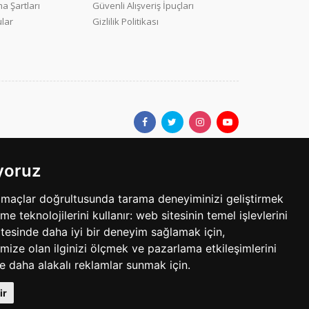
a Şartları
Güvenli Alışveriş İpuçları
ular
Gizlilik Politikası
ıyoruz
ar.com'da yer alan kullanıcıların oluşturduğu tüm içerik, görüş ve
amaçlar doğrultusunda tarama deneyiminizi geliştirmek
bilgilerin yanlışlık, eksiklik veya yasalarla düzenlenmiş
eme teknolojilerini kullanır:
web sitesinin temel işlevlerini
tesinde daha iyi bir deneyim sağlamak için
,
mize olan ilginizi ölçmek ve pazarlama etkileşimlerini
egoride 3 ilandır. Her bir ilan için yayın süresi 30 gündür.
le daha alakalı reklamlar sunmak için
.
Telif Hakkı © 1997 - 2025 sarisayfalar.com Tüm Hakları Sakldır.
ir