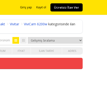
Ücretsiz İlan Ver
Giriş yap
Kayıt ol
akt
Vivitar
ViviCam 6200w
kategorisinde ilan
örünüm
RUM
FIYAT
İLAN TARIHI
ADRES