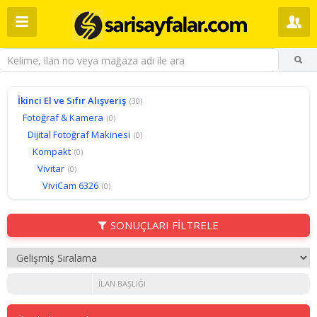
İkinci El ve Sıfır Alışveriş
(30)
Fotoğraf & Kamera
(0)
Dijital Fotoğraf Makinesi
(0)
Kompakt
(0)
Vivitar
(0)
ViviCam 6326
(0)
SONUÇLARI FİLTRELE
İLAN BAŞLIĞI