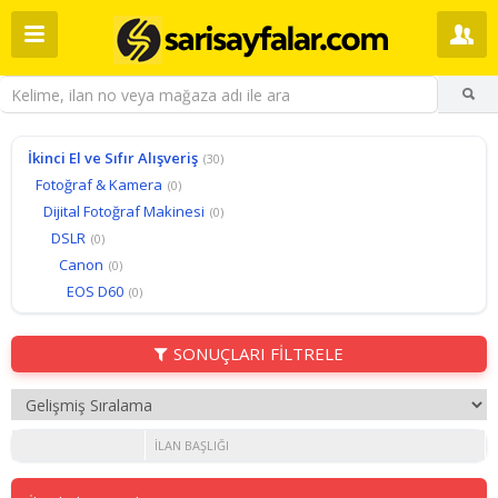
İkinci El ve Sıfır Alışveriş
(30)
Fotoğraf & Kamera
(0)
Dijital Fotoğraf Makinesi
(0)
DSLR
(0)
Canon
(0)
EOS D60
(0)
SONUÇLARI FİLTRELE
İLAN BAŞLIĞI