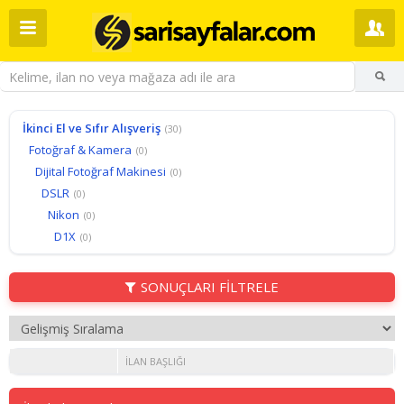
İkinci El ve Sıfır Alışveriş
(30)
Fotoğraf & Kamera
(0)
Dijital Fotoğraf Makinesi
(0)
DSLR
(0)
Nikon
(0)
D1X
(0)
SONUÇLARI FİLTRELE
İLAN BAŞLIĞI