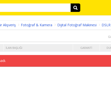
ır Alışveriş
Fotoğraf & Kamera
Dijital Fotoğraf Makinesi
DSLR
G
İLAN BAŞLIĞI
GARANTI
DU
adı.