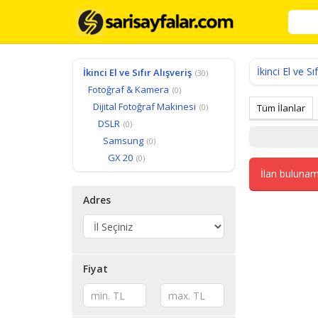
İkinci El ve Sıf
İkinci El ve Sıfır Alışveriş
(30)
Fotoğraf & Kamera
(0)
Dijital Fotoğraf Makinesi
(0)
Tüm İlanlar
DSLR
(0)
Samsung
(0)
GX 20
(0)
İlan bulunam
Adres
Fiyat