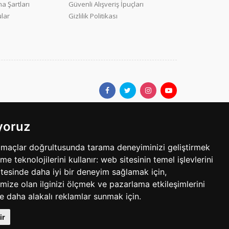
a Şartları
Güvenli Alışveriş İpuçları
ular
Gizlilik Politikası
ıyoruz
ar.com'da yer alan kullanıcıların oluşturduğu tüm içerik, görüş ve
amaçlar doğrultusunda tarama deneyiminizi geliştirmek
bilgilerin yanlışlık, eksiklik veya yasalarla düzenlenmiş
eme teknolojilerini kullanır:
web sitesinin temel işlevlerini
tesinde daha iyi bir deneyim sağlamak için
,
mize olan ilginizi ölçmek ve pazarlama etkileşimlerini
egoride 3 ilandır. Her bir ilan için yayın süresi 30 gündür.
le daha alakalı reklamlar sunmak için
.
Telif Hakkı © 1997 - 2025 sarisayfalar.com Tüm Hakları Sakldır.
ir