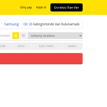
Ücretsiz İlan Ver
Giriş yap
Kayıt ol
Samsung
GX 20
kategorisinde ilan bulunamadı.
örünüm
RUM
FIYAT
İLAN TARIHI
ADRES