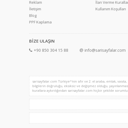
Reklam
İlan Verme Kurallar
İletişim
Kullanım Koşulları
Blog
PPF Kaplama
BİZE ULAŞIN
+90 850 304 15 88
info@sarisayfalar.com
sarisayfalar.com Türkiye^'nin sıfır ve 2. el araba, emlak, vasıta,
bilgilerin doğruluğu, eksiksiz ve değişmez olduğu, yayınlanması il
kurallara aykırılığından sarisayfalar.com hiçbir şekilde sorumlu de