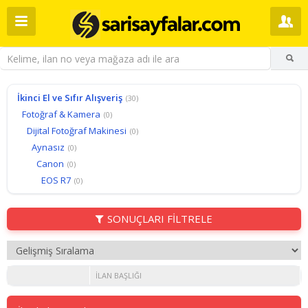
İkinci El ve Sıfır Alışveriş
(30)
Fotoğraf & Kamera
(0)
Dijital Fotoğraf Makinesi
(0)
Aynasız
(0)
Canon
(0)
EOS R7
(0)
SONUÇLARI FİLTRELE
İLAN BAŞLIĞI