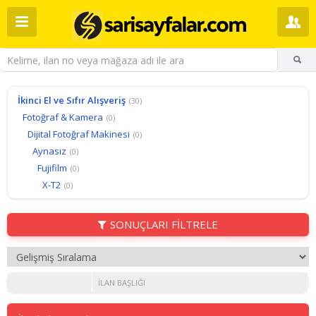
İkinci El ve Sıfır Alışveriş
(30)
Fotoğraf & Kamera
(0)
Dijital Fotoğraf Makinesi
(0)
Aynasız
(0)
Fujifilm
(0)
X-T2
(0)
SONUÇLARI FİLTRELE
İLAN BAŞLIĞI