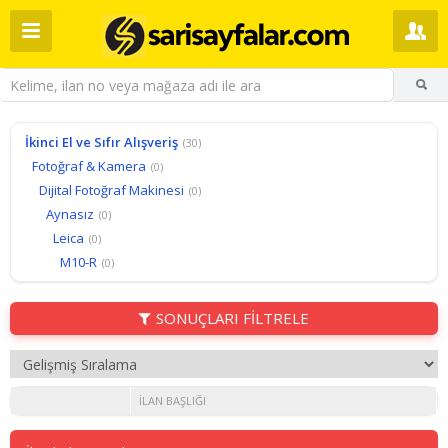
İkinci El ve Sıfır Alışveriş
(30)
Fotoğraf & Kamera
(0)
Dijital Fotoğraf Makinesi
(0)
Aynasız
(0)
Leica
(0)
M10-R
(0)
SONUÇLARI FİLTRELE
İLAN BAŞLIĞI