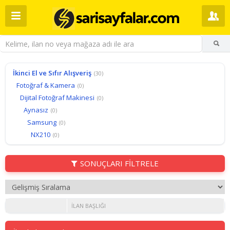
İkinci El ve Sıfır Alışveriş
(30)
Fotoğraf & Kamera
(0)
Dijital Fotoğraf Makinesi
(0)
Aynasız
(0)
Samsung
(0)
NX210
(0)
SONUÇLARI FİLTRELE
İLAN BAŞLIĞI