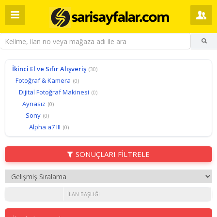
İkinci El ve Sıfır Alışveriş
(30)
Fotoğraf & Kamera
(0)
Dijital Fotoğraf Makinesi
(0)
Aynasız
(0)
Sony
(0)
Alpha a7 III
(0)
SONUÇLARI FİLTRELE
İLAN BAŞLIĞI