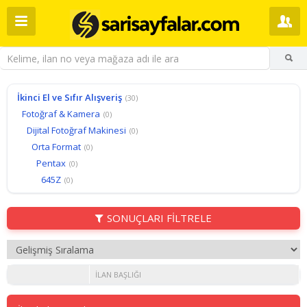
İkinci El ve Sıfır Alışveriş
(30)
Fotoğraf & Kamera
(0)
Dijital Fotoğraf Makinesi
(0)
Orta Format
(0)
Pentax
(0)
645Z
(0)
SONUÇLARI FİLTRELE
İLAN BAŞLIĞI