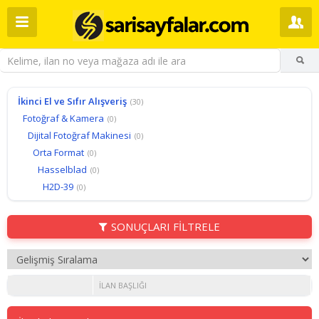
İkinci El ve Sıfır Alışveriş
(30)
Fotoğraf & Kamera
(0)
Dijital Fotoğraf Makinesi
(0)
Orta Format
(0)
Hasselblad
(0)
H2D-39
(0)
SONUÇLARI FİLTRELE
İLAN BAŞLIĞI