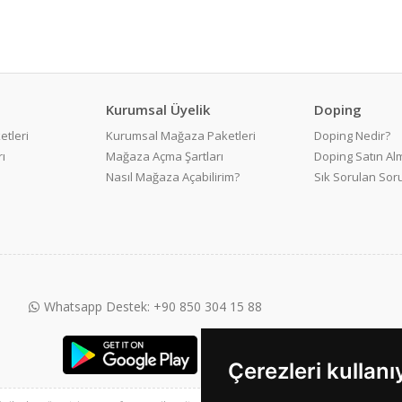
Kurumsal Üyelik
Doping
etleri
Kurumsal Mağaza Paketleri
Doping Nedir?
ı
Mağaza Açma Şartları
Doping Satın Alm
Nasıl Mağaza Açabilirim?
Sık Sorulan Sor
Whatsapp Destek: +90 850 304 15 88
Çerezleri kullan