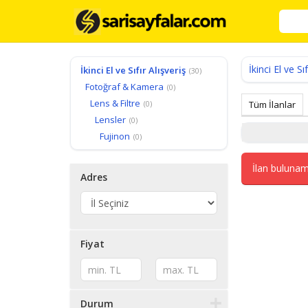
İkinci El ve Sıf
İkinci El ve Sıfır Alışveriş
(30)
Fotoğraf & Kamera
(0)
Lens & Filtre
(0)
Tüm İlanlar
Lensler
(0)
Fujinon
(0)
İlan bulunam
Adres
Fiyat
Durum