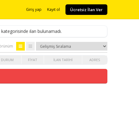
Ücretsiz İlan Ver
Giriş yap
Kayıt ol
kategorisinde ilan bulunamadı.
örünüm
DURUM
FIYAT
İLAN TARIHI
ADRES