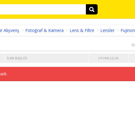
ır Alışveriş
Fotoğraf & Kamera
Lens & Filtre
Lensler
Fujinon
G
İLAN BAŞLIĞI
UYUMLULUK
adı.