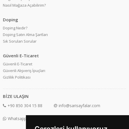
Nasıl Mağaza Açabilirim?
Doping
Doping Nedir?
Doping Satın Alma Şartları
Sık Sorulan Sorular
Güvenli E-Ticaret
Güvenli E-Ticaret
Güvenli Alışveriş İpuçları
Gizlilik Politikası
BİZE ULAŞIN
+90 850 304 15 88
info@sarisayfalar.com
Whatsapp Destek: +90 850 304 15 88
Çerezleri kullanıyoruz