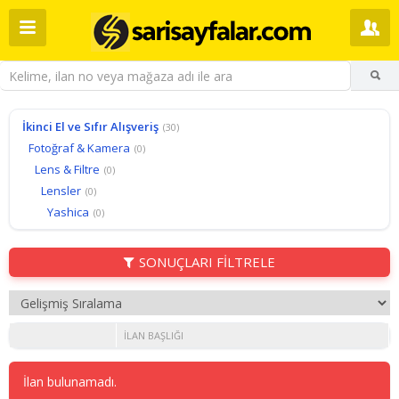
İkinci El ve Sıfır Alışveriş
(30)
Fotoğraf & Kamera
(0)
Lens & Filtre
(0)
Lensler
(0)
Yashica
(0)
SONUÇLARI FİLTRELE
İLAN BAŞLIĞI
İlan bulunamadı.