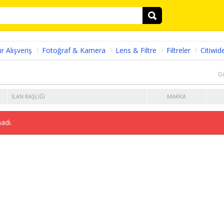
ır Alışveriş
Fotoğraf & Kamera
Lens & Filtre
Filtreler
Citiwid
G
İLAN BAŞLIĞI
MARKA
adı.