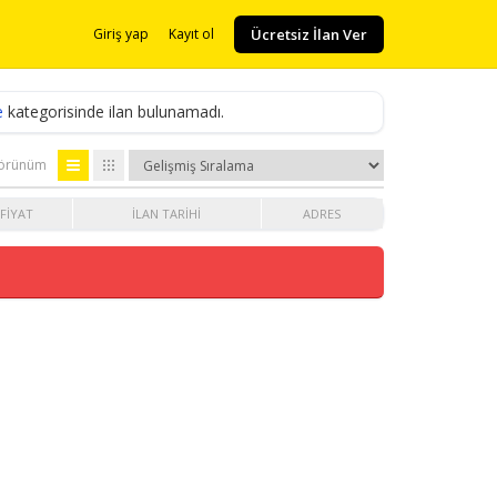
Ücretsiz İlan Ver
Giriş yap
Kayıt ol
e
kategorisinde ilan bulunamadı.
örünüm
FIYAT
İLAN TARIHI
ADRES