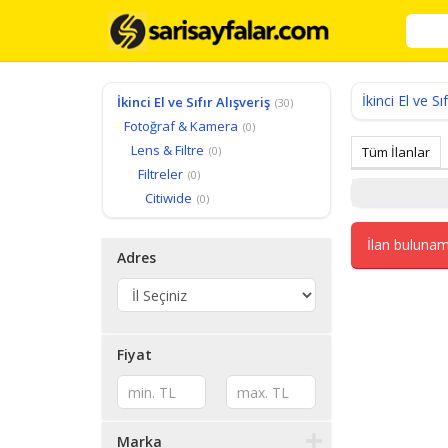
İkinci El ve Sıf
İkinci El ve Sıfır Alışveriş
(30)
Fotoğraf & Kamera
(0)
Lens & Filtre
(0)
Tüm İlanlar
Filtreler
(0)
Citiwide
(0)
İlan bulunam
Adres
Fiyat
Marka