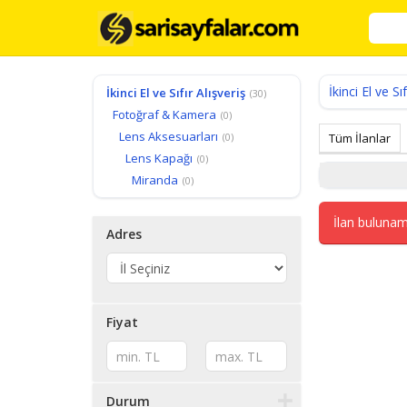
İkinci El ve Sıf
İkinci El ve Sıfır Alışveriş
(30)
Fotoğraf & Kamera
(0)
Lens Aksesuarları
(0)
Tüm İlanlar
Lens Kapağı
(0)
Miranda
(0)
İlan bulunam
Adres
Fiyat
Durum