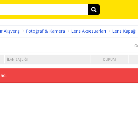
ır Alışveriş
Fotoğraf & Kamera
Lens Aksesuarları
Lens Kapağı
G
İLAN BAŞLIĞI
DURUM
adı.