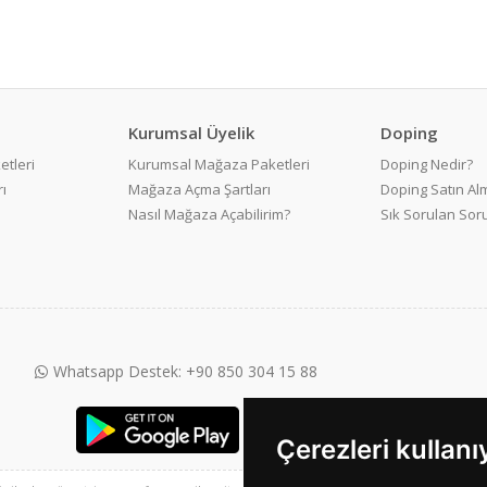
Kurumsal Üyelik
Doping
etleri
Kurumsal Mağaza Paketleri
Doping Nedir?
ı
Mağaza Açma Şartları
Doping Satın Alm
Nasıl Mağaza Açabilirim?
Sık Sorulan Sor
Whatsapp Destek: +90 850 304 15 88
Çerezleri kullan