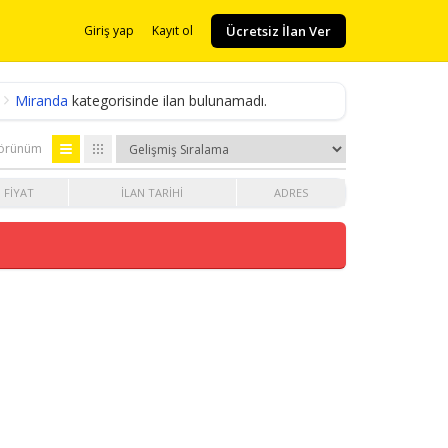
Ücretsiz İlan Ver
Giriş yap
Kayıt ol
Miranda
kategorisinde ilan bulunamadı.
örünüm
FIYAT
İLAN TARIHI
ADRES