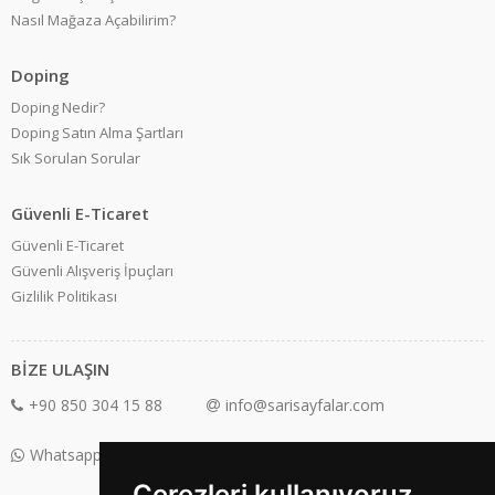
Nasıl Mağaza Açabilirim?
Doping
Doping Nedir?
Doping Satın Alma Şartları
Sık Sorulan Sorular
Güvenli E-Ticaret
Güvenli E-Ticaret
Güvenli Alışveriş İpuçları
Gizlilik Politikası
BİZE ULAŞIN
+90 850 304 15 88
info@sarisayfalar.com
Whatsapp Destek: +90 850 304 15 88
Çerezleri kullanıyoruz