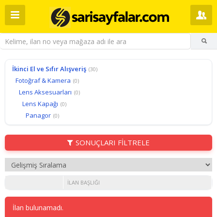
İkinci El ve Sıfır Alışveriş
(30)
Fotoğraf & Kamera
(0)
Lens Aksesuarları
(0)
Lens Kapağı
(0)
Panagor
(0)
SONUÇLARI FİLTRELE
İLAN BAŞLIĞI
İlan bulunamadı.