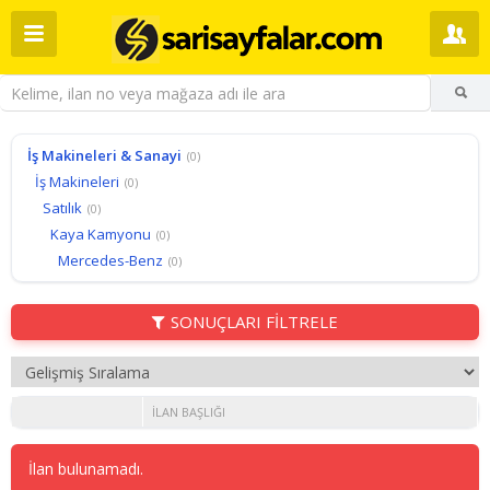
İş Makineleri & Sanayi
(0)
İş Makineleri
(0)
Satılık
(0)
Kaya Kamyonu
(0)
Mercedes-Benz
(0)
SONUÇLARI FİLTRELE
İLAN BAŞLIĞI
İlan bulunamadı.