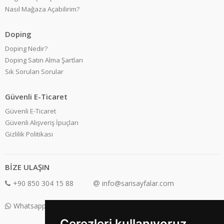
Nasıl Mağaza Açabilirim?
Doping
Doping Nedir?
Doping Satın Alma Şartları
Sık Sorulan Sorular
Güvenli E-Ticaret
Güvenli E-Ticaret
Güvenli Alışveriş İpuçları
Gizlilik Politikası
BİZE ULAŞIN
+90 850 304 15 88
info@sarisayfalar.com
Whatsapp Destek: +90 850 304 15 88
Çerezleri kullanıyoruz