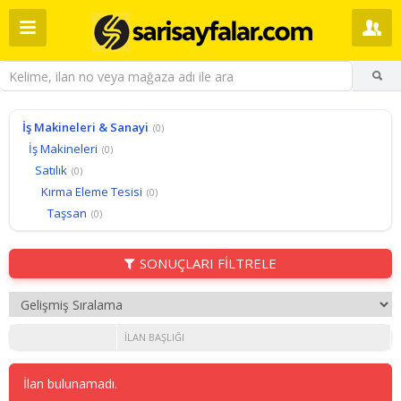
İş Makineleri & Sanayi
(0)
İş Makineleri
(0)
Satılık
(0)
Kırma Eleme Tesisi
(0)
Taşsan
(0)
SONUÇLARI FİLTRELE
İLAN BAŞLIĞI
İlan bulunamadı.