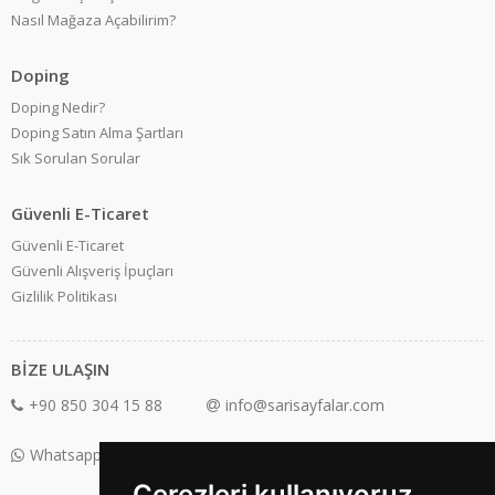
Nasıl Mağaza Açabilirim?
Doping
Doping Nedir?
Doping Satın Alma Şartları
Sık Sorulan Sorular
Güvenli E-Ticaret
Güvenli E-Ticaret
Güvenli Alışveriş İpuçları
Gizlilik Politikası
BİZE ULAŞIN
+90 850 304 15 88
info@sarisayfalar.com
Whatsapp Destek: +90 850 304 15 88
Çerezleri kullanıyoruz