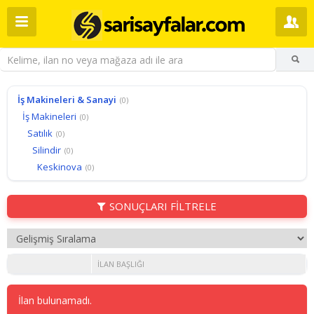
İş Makineleri & Sanayi
(0)
İş Makineleri
(0)
Satılık
(0)
Silindir
(0)
Keskinova
(0)
SONUÇLARI FİLTRELE
İLAN BAŞLIĞI
İlan bulunamadı.