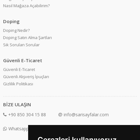
Nasıl Mağaza Açabilirim?
Doping
Doping Nedir?
Doping Satın Alma Şartları
Sık Sorulan Sorular
Güvenli E-Ticaret
Güvenli E-Ticaret
Güvenli Alışveriş İpuçları
Gizlilik Politikası
BİZE ULAŞIN
+90 850 304 15 88
info@sarisayfalar.com
Whatsapp Destek: +90 850 304 15 88
Çerezleri kullanıyoruz