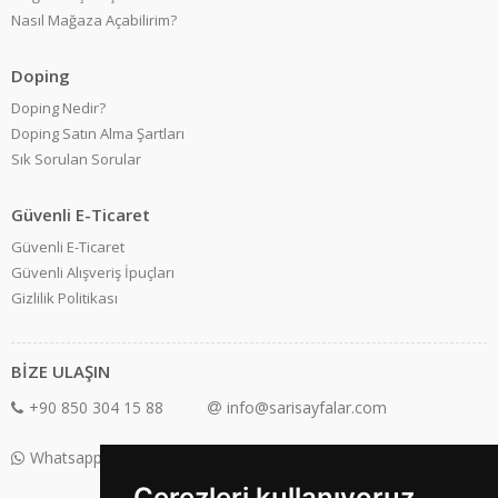
Nasıl Mağaza Açabilirim?
Doping
Doping Nedir?
Doping Satın Alma Şartları
Sık Sorulan Sorular
Güvenli E-Ticaret
Güvenli E-Ticaret
Güvenli Alışveriş İpuçları
Gizlilik Politikası
BİZE ULAŞIN
+90 850 304 15 88
info@sarisayfalar.com
Whatsapp Destek: +90 850 304 15 88
Çerezleri kullanıyoruz