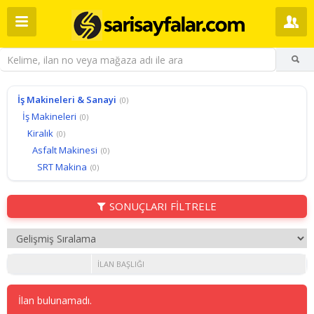
İş Makineleri & Sanayi
(0)
İş Makineleri
(0)
Kiralık
(0)
Asfalt Makinesi
(0)
SRT Makina
(0)
SONUÇLARI FİLTRELE
İLAN BAŞLIĞI
İlan bulunamadı.