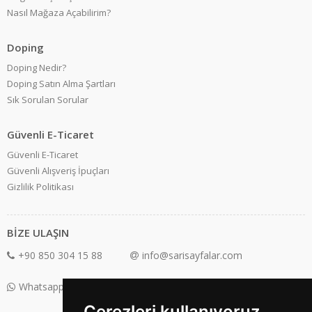
Nasıl Mağaza Açabilirim?
Doping
Doping Nedir?
Doping Satın Alma Şartları
Sık Sorulan Sorular
Güvenli E-Ticaret
Güvenli E-Ticaret
Güvenli Alışveriş İpuçları
Gizlilik Politikası
BİZE ULAŞIN
+90 850 304 15 88
info@sarisayfalar.com
Whatsapp Destek: +90 850 304 15 88
Çerezleri kullanıyoruz