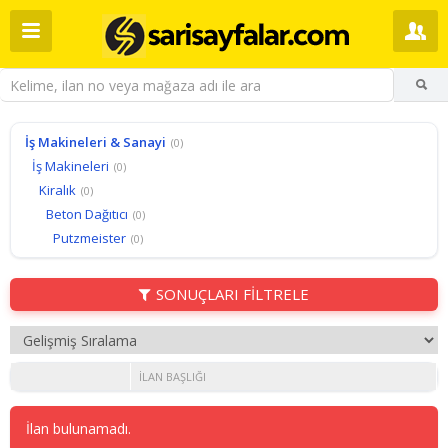
İş Makineleri & Sanayi
(0)
İş Makineleri
(0)
Kiralık
(0)
Beton Dağıtıcı
(0)
Putzmeister
(0)
SONUÇLARI FİLTRELE
İLAN BAŞLIĞI
İlan bulunamadı.