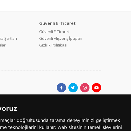
Güvenli E-Ticaret
Güvenli E-Ticaret
a Şartları
Güvenli Alışveriş İpuçları
ular
Gizlilik Politikası
ıyoruz
ar.com'da yer alan kullanıcıların oluşturduğu tüm içerik, görüş ve
amaçlar doğrultusunda tarama deneyiminizi geliştirmek
bilgilerin yanlışlık, eksiklik veya yasalarla düzenlenmiş
eme teknolojilerini kullanır:
web sitesinin temel işlevlerini