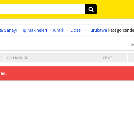
 & Sanayi
İş Makineleri
Kiralık
Dozer
Furukawa
kategorisinde
G
İLAN BAŞLIĞI
FIYAT
adı.