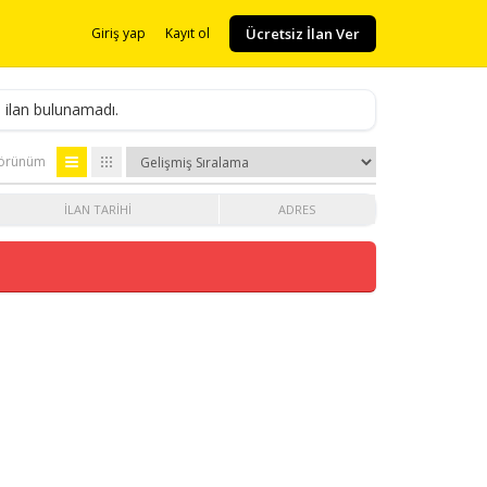
Ücretsiz İlan Ver
Giriş yap
Kayıt ol
 ilan bulunamadı.
örünüm
İLAN TARIHI
ADRES