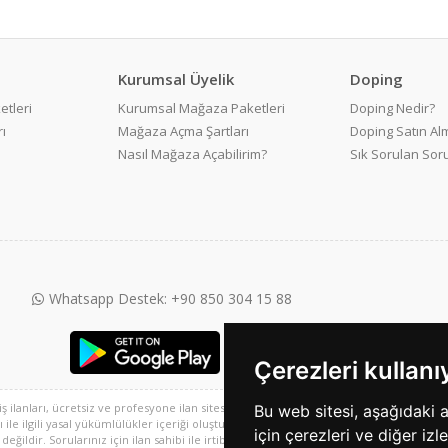
Kurumsal Üyelik
Doping
etleri
Kurumsal Mağaza Paketleri
Doping Nedir?
ı
Mağaza Açma Şartları
Doping Satın Alm
Nasıl Mağaza Açabilirim?
Sık Sorulan Sor
Whatsapp Destek: +90 850 304 15 88
Çerezleri kullan
 iş ilanları, ücretsiz ve profesyone ilan sitesi ve 2. el alışveriş platformu, sarisayfal
Bu web sitesi, aşağıdaki 
e ilgili yasal yükümlülükler içeriği oluşturan kullanıcıya aittir. Bu içeriğin, görüş ve 
için çerezleri ve diğer izl
ğildir. Sorularınız için ilan sahibi ile irtibata geçebilirsiniz.