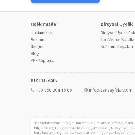
Hakkımızda
Bireysel Üyelik
Hakkımızda
Bireysel Üyelik Pak
Reklam
İlan Verme Kurallar
İletişim
Kullanım Koşulları
Blog
PPF Kaplama
BİZE ULAŞIN
+90 850 304 15 88
info@sarisayfalar.com
sarisayfalar.com Türkiye^'nin sıfır ve 2. el araba, emlak, vasıta,
bilgilerin doğruluğu, eksiksiz ve değişmez olduğu, yayınlanması il
kurallara aykırılığından sarisayfalar.com hiçbir şekilde sorumlu de