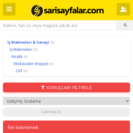
İş Makineleri & Sanayi
(0)
İş Makineleri
(0)
Kiralık
(0)
Ekskavatör (Kepçe)
(0)
CAT
(0)
SONUÇLARI FİLTRELE
İLAN BAŞLIĞI
İlan bulunamadı.