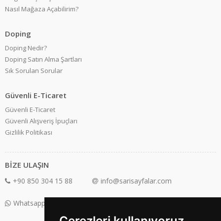
Nasıl Mağaza Açabilirim?
Doping
Doping Nedir?
Doping Satın Alma Şartları
Sık Sorulan Sorular
Güvenli E-Ticaret
Güvenli E-Ticaret
Güvenli Alışveriş İpuçları
Gizlilik Politikası
BİZE ULAŞIN
+90 850 304 15 88
info@sarisayfalar.com
Whatsapp Destek: +90 850 304 15 88
Çerezleri kullanıyoruz