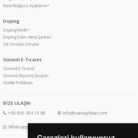
Nasıl Mağaza Açabilirim?
Doping
Doping Nedir?
Doping Satın Alma Şartları
Sık Sorulan Sorular
Güvenli E-Ticaret
Güvenli E-Ticaret
Güvenli Alışveriş İpuçları
Gizlilik Politikası
BİZE ULAŞIN
+90 850 304 15 88
info@sarisayfalar.com
Whatsapp Destek: +90 850 304 15 88
Çerezleri kullanıyoruz