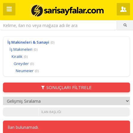
İş Makineleri & Sanayi
(0)
İş Makineleri
(0)
Kiralık
(0)
Greyder
(0)
Neumeier
(0)
SONUÇLARI FİLTRELE
İLAN BAŞLIĞI
İlan bulunamadı.