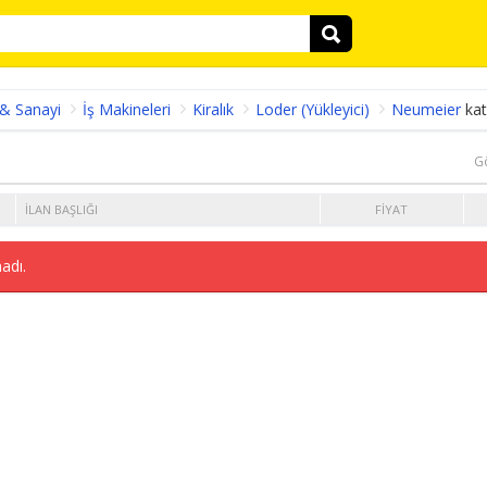
 & Sanayi
İş Makineleri
Kiralık
Loder (Yükleyici)
Neumeier
kat
G
İLAN BAŞLIĞI
FIYAT
adı.