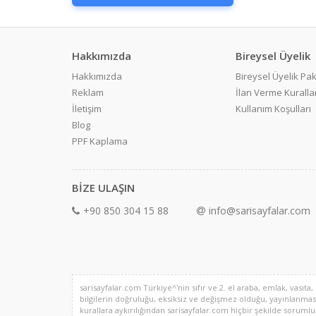
Hakkımızda
Bireysel Üyelik
Hakkımızda
Bireysel Üyelik Pak
Reklam
İlan Verme Kurallar
İletişim
Kullanım Koşulları
Blog
PPF Kaplama
BİZE ULAŞIN
+90 850 304 15 88
info@sarisayfalar.com
sarisayfalar.com Türkiye^'nin sıfır ve 2. el araba, emlak, vasıta,
bilgilerin doğruluğu, eksiksiz ve değişmez olduğu, yayınlanması il
kurallara aykırılığından sarisayfalar.com hiçbir şekilde sorumlu de