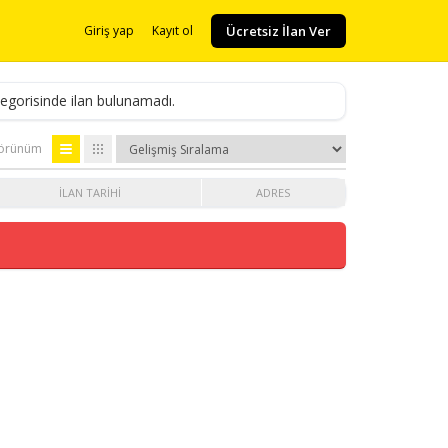
Ücretsiz İlan Ver
Giriş yap
Kayıt ol
egorisinde ilan bulunamadı.
örünüm
İLAN TARIHI
ADRES