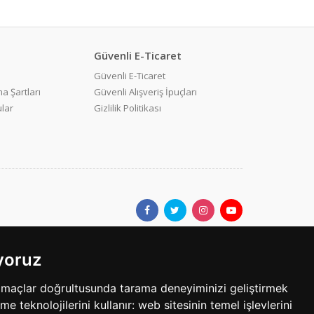
Güvenli E-Ticaret
Güvenli E-Ticaret
a Şartları
Güvenli Alışveriş İpuçları
ular
Gizlilik Politikası
ıyoruz
ar.com'da yer alan kullanıcıların oluşturduğu tüm içerik, görüş ve
amaçlar doğrultusunda tarama deneyiminizi geliştirmek
bilgilerin yanlışlık, eksiklik veya yasalarla düzenlenmiş
eme teknolojilerini kullanır:
web sitesinin temel işlevlerini