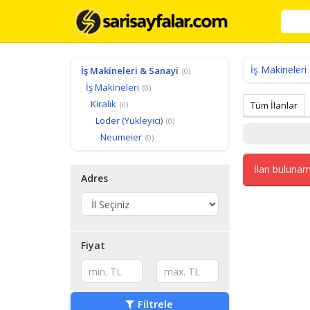
İş Makineleri
İş Makineleri & Sanayi
(0)
İş Makineleri
(0)
Kiralık
(0)
Tüm İlanlar
Loder (Yükleyici)
(0)
Neumeier
(0)
İlan bulunam
Adres
Fiyat
Filtrele