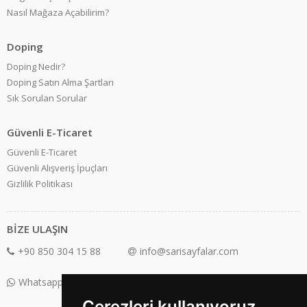
Nasıl Mağaza Açabilirim?
Doping
Doping Nedir?
Doping Satın Alma Şartları
Sık Sorulan Sorular
Güvenli E-Ticaret
Güvenli E-Ticaret
Güvenli Alışveriş İpuçları
Gizlilik Politikası
BİZE ULAŞIN
+90 850 304 15 88
info@sarisayfalar.com
Whatsapp Destek: +90 850 304 15 88
Çerezleri kullanıyoruz