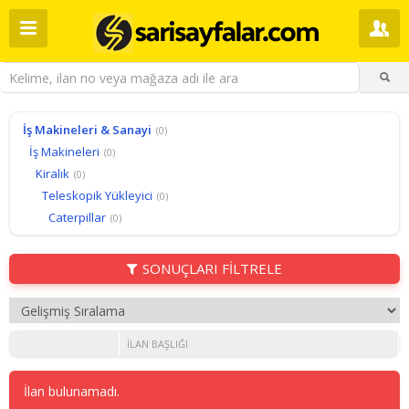
İş Makineleri & Sanayi
(0)
İş Makineleri
(0)
Kiralık
(0)
Teleskopik Yükleyici
(0)
Caterpillar
(0)
SONUÇLARI FİLTRELE
İLAN BAŞLIĞI
İlan bulunamadı.