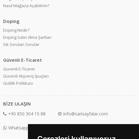
Nasıl Mağaza Açabilirim?
Doping
Doping Nedir?
Doping Satın Alma Şartları
Sık Sorulan Sorular
Güvenli E-Ticaret
Güvenli E-Ticaret
Güvenli Alışveriş İpuçları
Gizlilik Politikası
BİZE ULAŞIN
+90 850 304 15 88
info@sarisayfalar.com
Whatsapp Destek: +90 850 304 15 88
Çerezleri kullanıyoruz