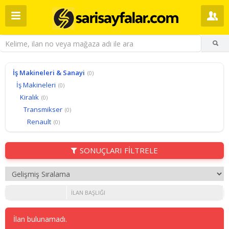
İş Makineleri & Sanayi
(0)
İş Makineleri
(0)
Kiralık
(0)
Transmikser
(0)
Renault
(0)
SONUÇLARI FİLTRELE
İLAN BAŞLIĞI
İlan bulunamadı.