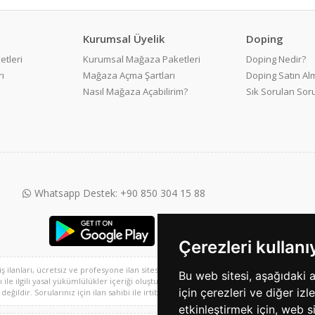
Kurumsal Üyelik
Doping
etleri
Kurumsal Mağaza Paketleri
Doping Nedir?
ı
Mağaza Açma Şartları
Doping Satın Alm
Nasıl Mağaza Açabilirim?
Sık Sorulan Sor
Whatsapp Destek: +90 850 304 15 88
Çerezleri kullan
 iş ilanları, ücretsiz ve profesyone ilan sitesi ve 2. el alışveriş platformu, sarisayfal
Bu web sitesi, aşağıdaki 
e ilgili yasal yükümlülükler içeriği oluşturan kullanıcıya aittir. Bu içeriğin, görüş ve 
için çerezleri ve diğer izl
ğildir. Sorularınız için ilan sahibi ile irtibata geçebilirsiniz.
etkinleştirmek için
,
web si