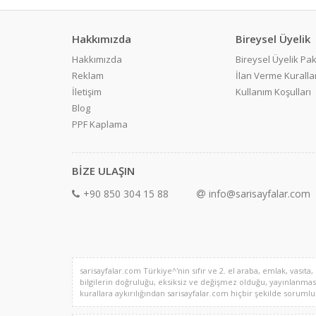
Hakkımızda
Bireysel Üyelik
Hakkımızda
Bireysel Üyelik Pak
Reklam
İlan Verme Kurallar
İletişim
Kullanım Koşulları
Blog
PPF Kaplama
BİZE ULAŞIN
+90 850 304 15 88
info@sarisayfalar.com
sarisayfalar.com Türkiye^'nin sıfır ve 2. el araba, emlak, vasıta,
bilgilerin doğruluğu, eksiksiz ve değişmez olduğu, yayınlanması il
kurallara aykırılığından sarisayfalar.com hiçbir şekilde sorumlu de