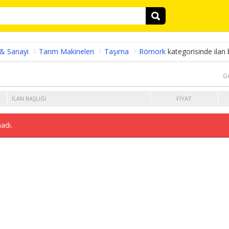
 & Sanayi
Tarım Makineleri
Taşıma
Römork
kategorisinde ilan
G
İLAN BAŞLIĞI
FIYAT
adı.