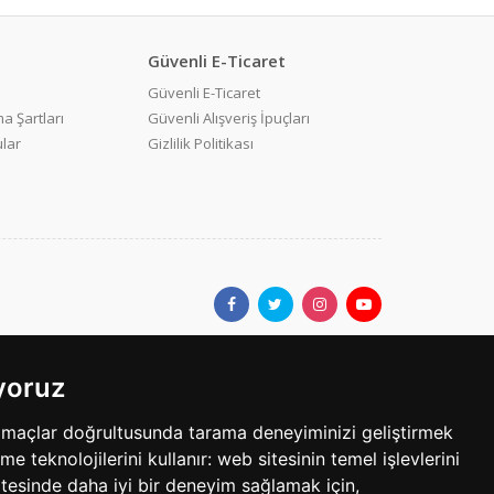
Güvenli E-Ticaret
Güvenli E-Ticaret
a Şartları
Güvenli Alışveriş İpuçları
ular
Gizlilik Politikası
ıyoruz
ar.com'da yer alan kullanıcıların oluşturduğu tüm içerik, görüş ve
amaçlar doğrultusunda tarama deneyiminizi geliştirmek
bilgilerin yanlışlık, eksiklik veya yasalarla düzenlenmiş
eme teknolojilerini kullanır:
web sitesinin temel işlevlerini
tesinde daha iyi bir deneyim sağlamak için
,