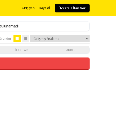
Ücretsiz İlan Ver
Giriş yap
Kayıt ol
 bulunamadı.
örünüm
İLAN TARIHI
ADRES