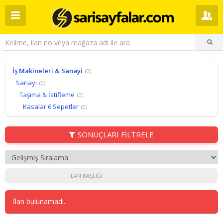
İş Makineleri & Sanayi
(0)
Sanayi
(0)
Taşıma & İstifleme
(0)
Kasalar 6 Sepetler
(0)
SONUÇLARI FİLTRELE
İLAN BAŞLIĞI
İlan bulunamadı.