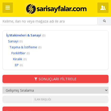
İş Makineleri & Sanayi
(0)
Sanayi
(0)
Taşıma & İstifleme
(0)
Forkliftler
(0)
Kiralık
(0)
EP
(0)
SONUÇLARI FİLTRELE
İLAN BAŞLIĞI