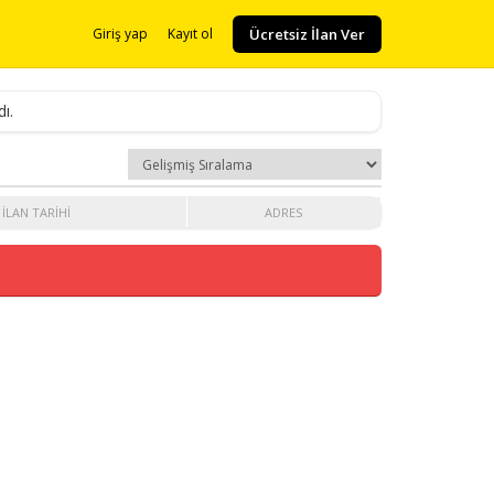
Ücretsiz İlan Ver
Giriş yap
Kayıt ol
ı.
İLAN TARIHI
ADRES