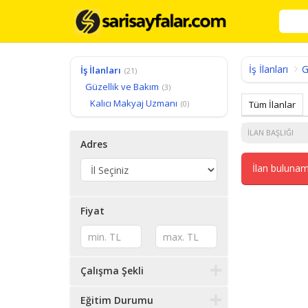
İş İlanları
G
İş İlanları
(21)
Güzellik ve Bakım
(3)
Kalıcı Makyaj Uzmanı
(0)
Tüm İlanlar
İLAN BAŞLIĞI
Adres
İlan bulunam
Fiyat
Çalışma Şekli
Eğitim Durumu