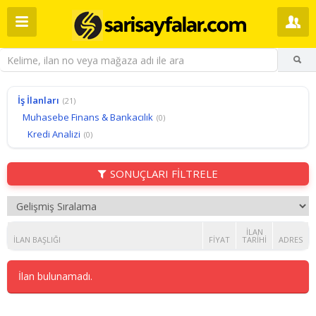
İş İlanları
(21)
Muhasebe Finans & Bankacılık
(0)
Kredi Analizi
(0)
SONUÇLARI FİLTRELE
İLAN
İLAN BAŞLIĞI
FIYAT
TARIHI
ADRES
İlan bulunamadı.