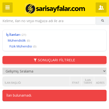
İş İlanları
(21)
Mühendislik
(0)
Fizik Mühendisi
(0)
SONUÇLARI FİLTRELE
İLAN
İLAN BAŞLIĞI
FIYAT
TARIHI
ADRES
İlan bulunamadı.