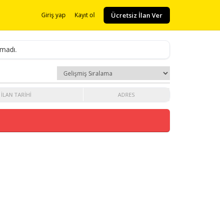
Ücretsiz İlan Ver
Giriş yap
Kayıt ol
amadı.
İLAN TARIHI
ADRES