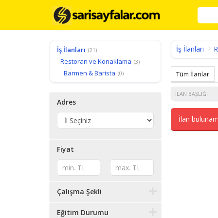
İş İlanları
R
İş İlanları
(21)
Restoran ve Konaklama
(3)
Barmen & Barista
(0)
Tüm İlanlar
İLAN BAŞLIĞI
Adres
İlan bulunam
Fiyat
Çalışma Şekli
Eğitim Durumu