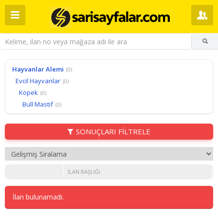
Hayvanlar Alemi
(0)
Evcil Hayvanlar
(0)
Köpek
(0)
Bull Mastif
(0)
SONUÇLARI FİLTRELE
İLAN BAŞLIĞI
İlan bulunamadı.