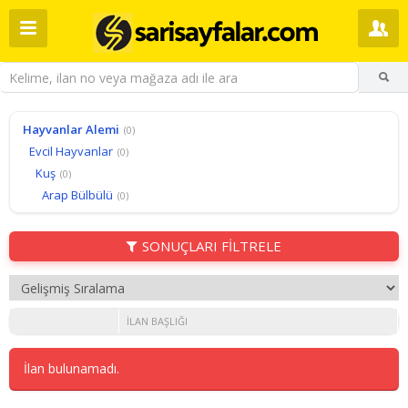
Hayvanlar Alemi
(0)
Evcil Hayvanlar
(0)
Kuş
(0)
Arap Bülbülü
(0)
SONUÇLARI FİLTRELE
İLAN BAŞLIĞI
İlan bulunamadı.