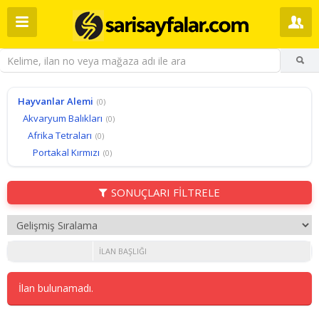
Hayvanlar Alemi
(0)
Akvaryum Balıkları
(0)
Afrika Tetraları
(0)
Portakal Kırmızı
(0)
SONUÇLARI FİLTRELE
İLAN BAŞLIĞI
İlan bulunamadı.