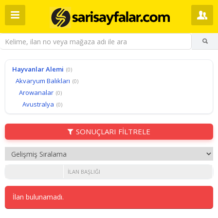
Hayvanlar Alemi
(0)
Akvaryum Balıkları
(0)
Arowanalar
(0)
Avustralya
(0)
SONUÇLARI FİLTRELE
İLAN BAŞLIĞI
İlan bulunamadı.